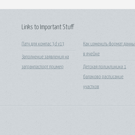
Links to Important Stuff
Патч для компас 3d v13
Как изменить формат данн
в ячейке
Заполнение заявления на
загранпаспорт пример
Детская поликлиника 1
балаково расписание
участков