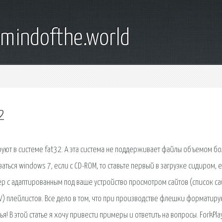
emindofthe.world
2
руют в системе fat32. А эта система не поддерживает файлы объемом б
ваться windows 7, если с CD-ROM, то ставьте первый в загрузке сидиром, е
зер с адаптированным под ваше устройство просмотром сайтов (список са
V) плейлистов. Все дело в том, что при производстве флешки форматиру
ья! В этой статье я хочу привести примеры и ответить на вопросы. ForkPl