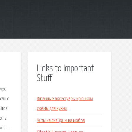
Links to Important
Stuff
олее
сли с
Вязанные аксессуары крючком
йтов
схемы для кухни
ют в
Читы на скайрим на мобов
ayer —