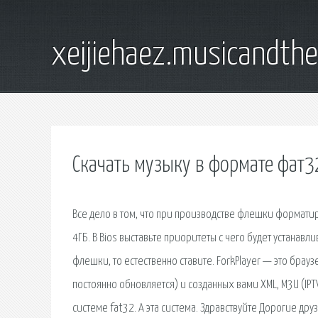
xeijiehaez.musicandth
Скачать музыку в формате фат3
Все дело в том, что при производстве флешки формати
4ГБ. В Bios выставьте приоритеты с чего будет устанавли
флешки, то естественно ставите. ForkPlayer — это брау
постоянно обновляется) и созданных вами XML, M3U (IPT
системе fat32. А эта система. Здравствуйте Дорогие друз