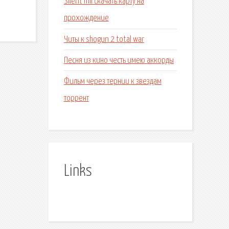
Silent hill скачать карту на
прохождение
Читы к shogun 2 total war
Песня из кино честь имею аккорды
Фильм через тернии к звездам
торрент
Links