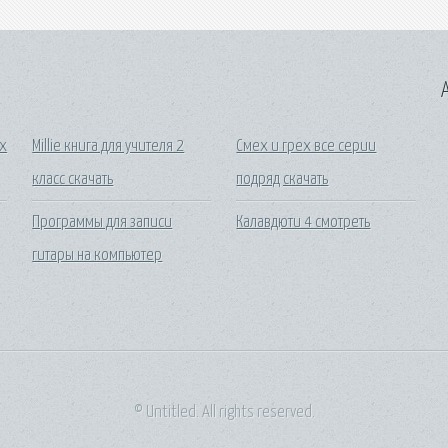
A
ых
Millie книга для учителя 2
Смех и грех все серии
класс скачать
подряд скачать
Программы для записи
Калавдюти 4 смотреть
гитары на компьютер
© Untitled. All rights reserved.