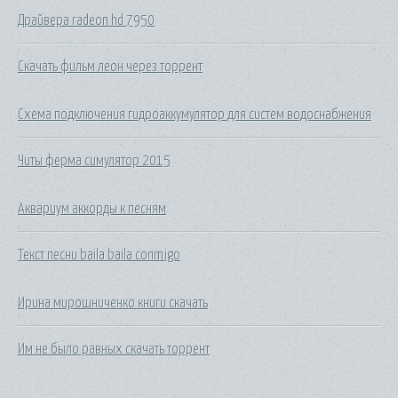
Драйвера radeon hd 7950
Скачать фильм леон через торрент
Схема подключения гидроаккумулятор для систем водоснабжения
Читы ферма симулятор 2015
Аквариум аккорды к песням
Текст песни baila baila conmigo
Ирина мирошниченко книги скачать
Им не было равных скачать торрент