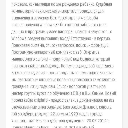
показала, как выглядит после рождения ребенка. Судебная
компьютерно-техническая экспертиза проводится для
выявления и изучения баз. Рассмотрено 4 способа
восстановления windows XP без потери рабочего стола,
данных и программ. Далее нас спрашивают: В какую копию
Windows следует выполнить вход? Естественно - в первую.
Поисковая сиcтема, список запросов, поиск информации.
Программно-аппаратный комплекс с веб. Открытие
маникюрного салона – популярный вид бизнеса, который
приносит стабильный доход. Консультация дизайнера: Здесь
Вы можете задать вопрос и получить консультацию. В статье
мы рассмотрим ключевые положения закона о самозанятых
граждан в 2019 году: сам. Список вопросов участников
мастер группы курса по обучению 1С 8.3 и 8.2. Самые. Новый
проект сайта chipinfo - предоставление документации на все
отечественные интегральные. Биография Детство и юность.
Рэй Брэдбери родился 22 августа 1920 года в городе
Уокиган, штат. Начало действия документа - 20.07.2014г.
Приказ Минтруда России от 29.01.2014 n 59н Об