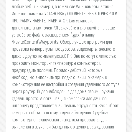
любые веб-и IP-камеры, в том числе Wi-Fi камеры, а также
Интернет-камеры. УСТАНОВКА ДОПОЛНИТЕЛЬНЫХ ТОЧЕК POI В
ПРОГРАММУ НАВИТЕЛ НАВИГАТОР: Для установки
дополнительных точек POI , скачайте и скопируйте на ваше
устройство файл с расширением ".gpx" в папку
\NavitelContent\Waypoints. Обзор лучших программ для
проверки температуры процессора, видеокарты, жесткого
диска и других комплектующий ПК. Они помогут с легкостью
проводить мониторинг температуры компьютера и
предупредить поломки. Порядок действий, которые
необходимо выполнить при подключении ip камеры к
компьютеру для ее настройки и создания удаленного доступа
через роутер. Видеонаблюдение для дома своими руками
сделать просто. А организация комплекса для дачи по
интернету представляет значительные трудности. Как выбрать
камеры и собрать систему видеонаблюдения. Судебная
компьютерно-техническая экспертиза проводится для
выявления и изучения баз данных в целях расследования