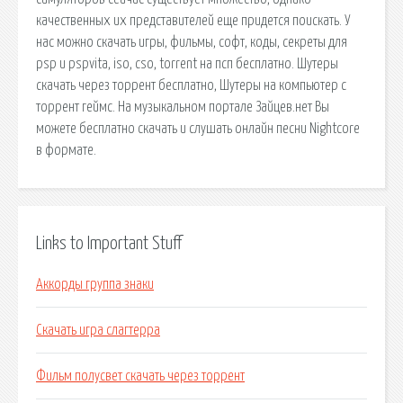
качественных их представителей еще придется поискать. У
нас можно скачать игры, фильмы, софт, коды, секреты для
psp и pspvita, iso, cso, torrent на псп бесплатно. Шутеры
скачать через торрент бесплатно, Шутеры на компьютер с
торрент геймс. На музыкальном портале Зайцев.нет Вы
можете бесплатно скачать и слушать онлайн песни Nightcore
в формате.
Links to Important Stuff
Аккорды группа знаки
Скачать игра слагтерра
Фильм полусвет скачать через торрент