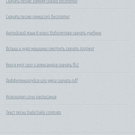
Скачать песню зимняя сказка бесплатно
Скачать песню режиссер бесплатно
Английский язык 6 класс биболетова скачать учебник
Вспыш и чудо машинки смотреть скачать торрент
Книга курт сеит и александра скачать fb2
Дифференцируйся или умри скачать pdf
Краснодар сочи расписание
Текст песни baila baila conmigo