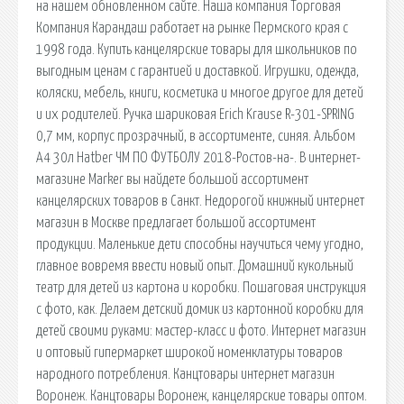
на нашем обновленном сайте. Наша компания Торговая
Компания Карандаш работает на рынке Пермского края с
1998 года. Купить канцелярские товары для школьников по
выгодным ценам с гарантией и доставкой. Игрушки, одежда,
коляски, мебель, книги, косметика и многое другое для детей
и их родителей. Ручка шариковая Erich Krause R-301-SPRING
0,7 мм, корпус прозрачный, в ассортименте, синяя. Альбом
А4 30л Hatber ЧМ ПО ФУТБОЛУ 2018-Ростов-на-. В интернет-
магазине Marker вы найдете большой ассортимент
канцелярских товаров в Санкт. Недорогой книжный интернет
магазин в Москве предлагает большой ассортимент
продукции. Маленькие дети способны научиться чему угодно,
главное вовремя ввести новый опыт. Домашний кукольный
театр для детей из картона и коробки. Пошаговая инструкция
с фото, как. Делаем детский домик из картонной коробки для
детей своими руками: мастер-класс и фото. Интернет магазин
и оптовый гипермаркет широкой номенклатуры товаров
народного потребления. Канцтовары интернет магазин
Воронеж. Канцтовары Воронеж, канцелярские товары оптом.