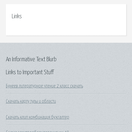
Links
An Informative Text Blurb
Links to Important Stuff
Бунеев литературное чтение 2 класс скачать
Скачать карту тулы и области
Скачать клип комбинация бухгалтер