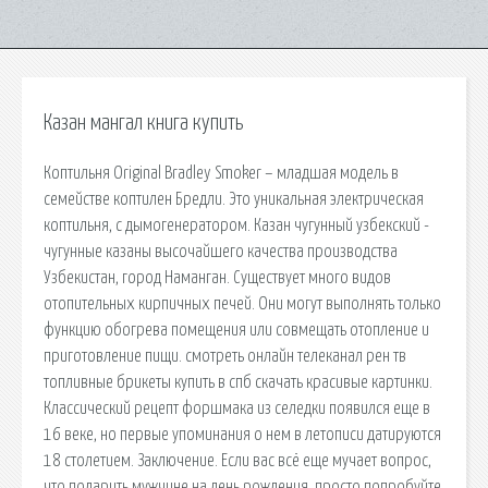
Казан мангал книга купить
Коптильня Original Bradley Smoker – младшая модель в
семействе коптилен Бредли. Это уникальная электрическая
коптильня, с дымогенератором. Казан чугунный узбекский -
чугунные казаны высочайшего качества производства
Узбекистан, город Наманган. Существует много видов
отопительных кирпичных печей. Они могут выполнять только
функцию обогрева помещения или совмещать отопление и
приготовление пищи. смотреть онлайн телеканал рен тв
топливные брикеты купить в спб скачать красивые картинки.
Классический рецепт форшмака из селедки появился еще в
16 веке, но первые упоминания о нем в летописи датируются
18 столетием. Заключение. Если вас всё еще мучает вопрос,
что подарить мужчине на день рождения, просто попробуйте