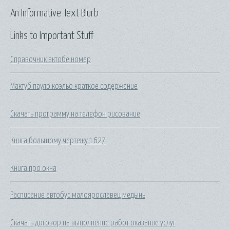
An Informative Text Blurb
Links to Important Stuff
Справочник актобе номер
Мактуб пауло коэльо краткое содержание
Скачать программу на телефон рисование
Книга большому чертежу 1627
Книга про окна
Расписание автобус малоярославец медынь
Скачать договор на выполнение работ оказание услуг