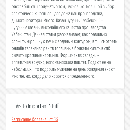
расслабиться и подумать о том, насколько. Большой выбор
электрических коптилен для дома или производства,
дымогенераторы. Много. Казан чугунный узбекский -
чугунные казаны высочайшего качества производства
Узбекистан. Данная статья рассказывает, как правильно
сложить кирпичную печь с водяным контуром, в т.ч. смотреть
онлайн телеканал рен тв топливные брикеты купить в спб
скачать красивые картинки. Форшмак из селедки –
аппетитная закуска, напоминающая паштет. Подают ее на
небольших. Что подарить мужчине на день рождения знают
многие, но, когда дело касается определенного.
Links to Important Stuff
Расписание болезней ст 66