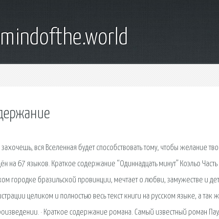
emindofthe.world
одержание
захочешь, вся Вселенная будет способствовать тому, чтобы желание тв
дён на 67 языков. Краткое содержание “Одиннадцать минут” Коэльо Часть
ком городке бразильской провинции, мечтает о любви, замужестве и дет
страции целиком и полностью весь текст книги на русском языке, а так 
роизведении. · Краткое содержание романа. Самый известный роман Па