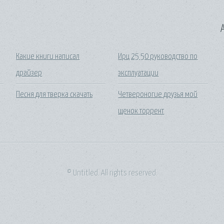
A
Какие книги написал
Ирц 25 50 руководство по
драйзер
эксплуатации
Песня для тверка скачать
Четвероногие друзья мой
щенок торрент
© Untitled. All rights reserved.