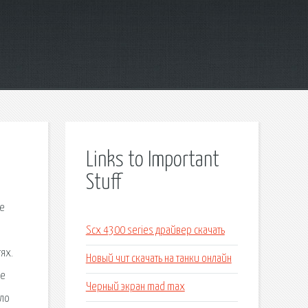
Links to Important
Stuff
ое
Scx 4300 series драйвер скачать
ях.
Новый чит скачать на танки онлайн
же
Черный экран mad max
уло