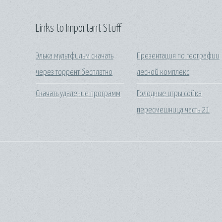
Links to Important Stuff
Элька мультфильм скачать
Презентация по географии
через торрент бесплатно
лесной комплекс
Скачать удаление программ
Голодные игры сойка
пересмешница часть 21