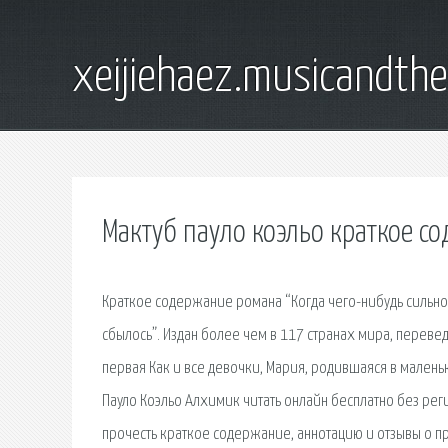
xeijiehaez.musicandth
Мактуб пауло коэльо краткое с
Краткое содержание романа “Когда чего-нибудь сильно 
сбылось”. Издан более чем в 117 странах мира, переве
первая Как и все девочки, Мария, родившаяся в малень
Пауло Коэльо Алхимик читать онлайн бесплатно без реги
прочесть краткое содержание, аннотацию и отзывы о п