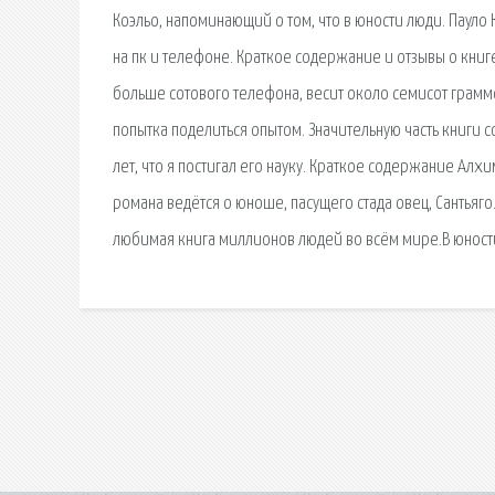
Коэльо, напоминающий о том, что в юности люди. Пауло 
на пк и телефоне. Краткое содержание и отзывы о книге
больше сотового телефона, весит около семисот граммо
попытка поделиться опытом. Значительную часть книги 
лет, что я постигал его науку. Краткое содержание Ал
романа ведётся о юноше, пасущего стада овец, Сантьяг
любимая книга миллионов людей во всём мире.В юности