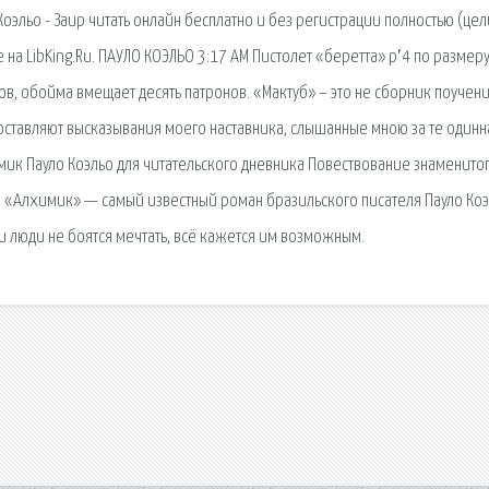
Коэльо - Заир читать онлайн бесплатно и без регистрации полностью (це
 на LibKing.Ru. ПАУЛО КОЭЛЬО 3:17 AM Пистолет «беретта» р′4 по размеру
в, обойма вмещает десять патронов. «Мактуб» – это не сборник поучени
составляют высказывания моего наставника, слышанные мною за те одинн
химик Пауло Коэльо для читательского дневника Повествование знаменито
о. «Алхимик» — самый известный роман бразильского писателя Пауло Коэ
 люди не боятся мечтать, всё кажется им возможным.