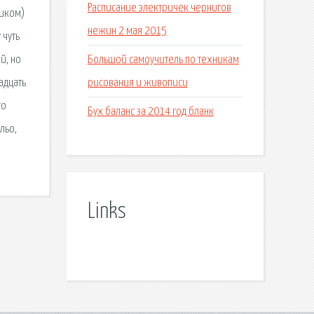
Расписание электричек чернигов
ликом)
нежин 2 мая 2015
 чуть
Большой самоучитель по техникам
й, но
рисования и живописи
адцать
го
Бух баланс за 2014 год бланк
льо,
Links