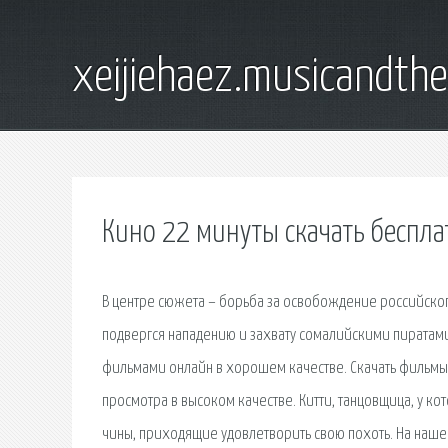
xeijiehaez.musicandth
Кино 22 минуты скачать беспла
В центре сюжета – борьба за освобождение российског
подвергся нападению и захвату сомалийскими пиратами
фильмами онлайн в хорошем качестве. Скачать фильмы
просмотра в высоком качестве. Китти, танцовщица, у ко
чины, приходящие удовлетворить свою похоть. На наше