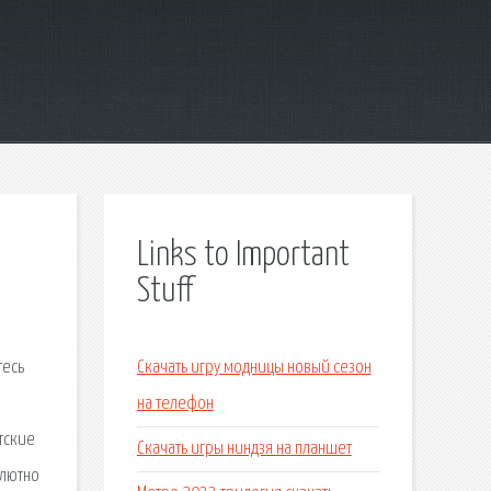
Links to Important
Stuff
тесь
Скачать игру модницы новый сезон
на телефон
тские
Скачать игры ниндзя на планшет
олютно