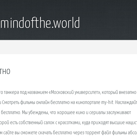
emindofthe.world
тно
о танкера под названием «Московский университет», который внезапно
 Смотреть фильмы онлайн бесплатно на кинопортале my-hit. Наслаждай
 бесплатно. Мы убеждены, что хорошее кино и сериалы заслуживают
торой есть собственный салок с красотками, куда приходят высшие нацис
м сайте вы сможете скачать бесплатно через торрент файл фильмы абс