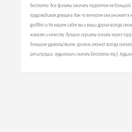
бесплатно. Все фильмы закачать торрентом на большой 
трудолюбивая девушка. Как-то вечером она ужинает в ка
godfilm.ru На нашем сайте вы и ваши друзья всегда см
жанрам и качеству. Лучшие сериалы скачать через торр
большим удовольствием, зритель сможет всегда скачать
регистрации. аудиокниги скачать бесплатно mp3. Аудиок