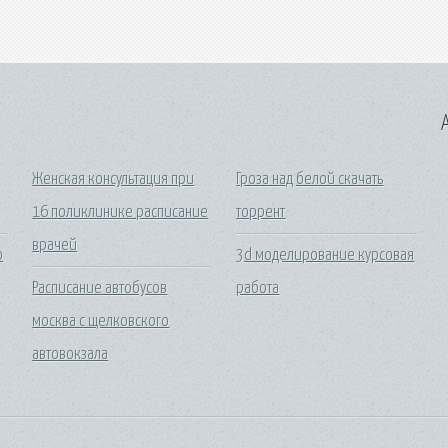
A
Женская консультация при
Гроза над белой скачать
16 поликлинике расписание
торрент
врачей
о
3d моделирование курсовая
Расписание автобусов
работа
москва с щелковского
автовокзала