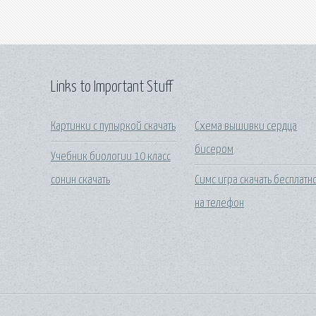
Links to Important Stuff
Картинки с пупыркой скачать
Схема вышивки сердца
бисером
Учебник биологии 10 класс
сонин скачать
Симс игра скачать бесплатн
на телефон