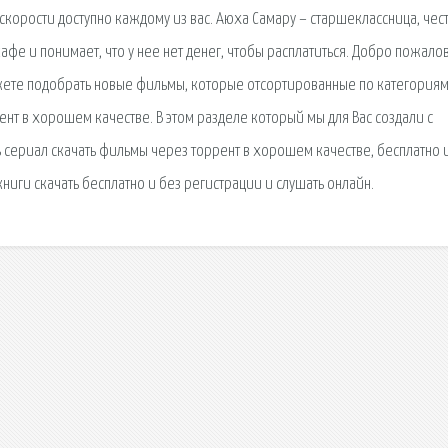
скорости доступно каждому из вас. Аюха Самару – старшеклассница, чес
фе и понимает, что у нее нет денег, чтобы расплатиться. Добро пожалов
ожете подобрать новые фильмы, которые отсортированные по категориям
ент в хорошем качестве. В этом разделе который мы для Вас создали с
 сериал скачать фильмы через торрент в хорошем качестве, бесплатно 
ниги скачать бесплатно и без регистрации и слушать онлайн.