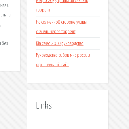
Метро 2033 трилогия скачать
тная и
торрент
ать на
На солнечной стороне улицы
,
скачать через торрент
Kia ceed 2010 руководство
и без
Руководство сибрц мчс россии
официальный сайт
Links