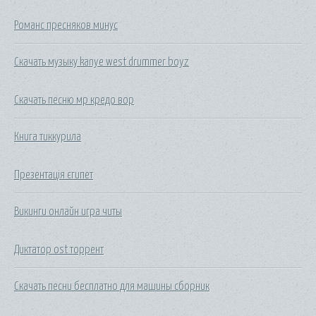
Романс пресняков минус
Скачать музыку kanye west drummer boyz
Скачать песню мр кредо вор
Книга тиккурила
Презентація єгипет
Викинги онлайн игра читы
Диктатор ost торрент
Скачать песни бесплатно для машины сборник