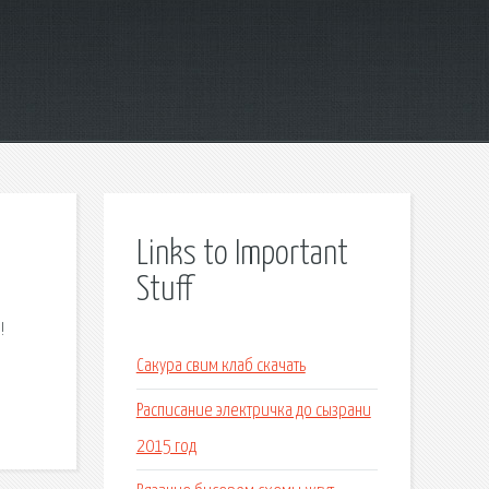
Links to Important
Stuff
!
Сакура свим клаб скачать
Расписание электричка до сызрани
2015 год