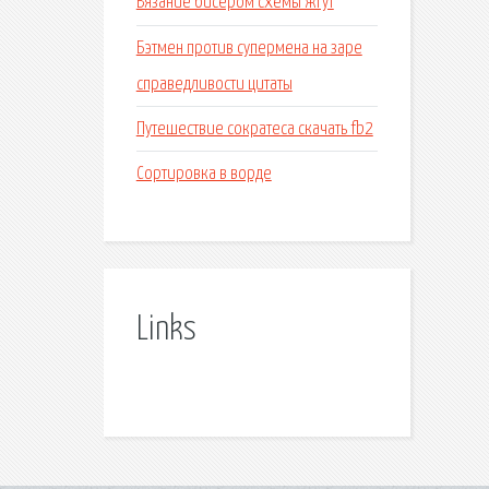
Вязание бисером схемы жгут
Бэтмен против супермена на заре
справедливости цитаты
Путешествие сократеса скачать fb2
Сортировка в ворде
Links