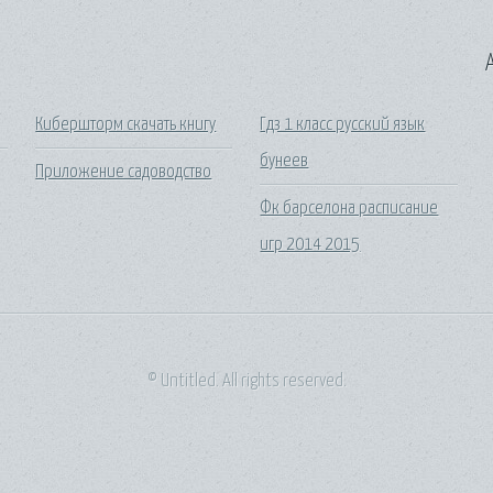
A
Кибершторм скачать книгу
Гдз 1 класс русский язык
бунеев
Приложение садоводство
Фк барселона расписание
игр 2014 2015
© Untitled. All rights reserved.