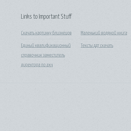
Links to Important Stuff
Скачать картинку близнецов
Маленький водяной книга
Единый квалификационный
Тексты ддт скачать
справочник заместитель
директора по ахч