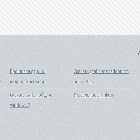
A
Прошивка gs9000
Скачать драйвера radeon tm
м
видеорегистратор
hd 6770m
Скачать switch off для
Управление armikrog
windows 7