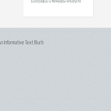
Биографии и Мемуары Флибуста.
n Informative Text Blurb