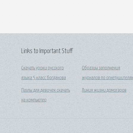
Links to Important Stuff
Скачать уроки русского
Образцы заполнения
языка 5 класс богданова
журналов по огнетушителя
Пазлы для девочек скачать
Линия жизни домогаров
на компьютер