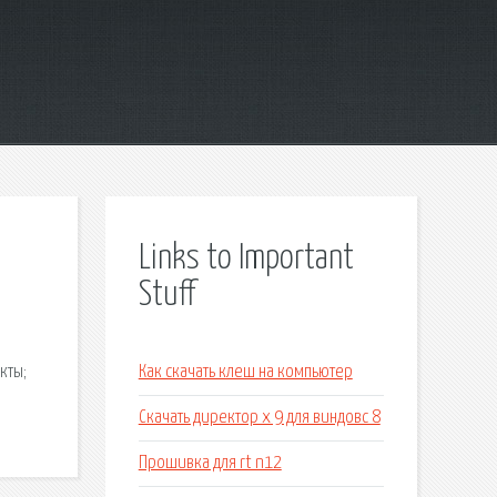
Links to Important
Stuff
кты;
Как скачать клеш на компьютер
Скачать директор х 9 для виндовс 8
Прошивка для rt n12