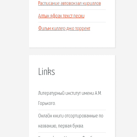
Расписание автовокзал кириллов
Алтын яфрак текст песни
Фильм киллер джо торрент
Links
Литературный институт имени А.М.
Горького.
Онлайн книги отсортированные по
названию, первая буква.