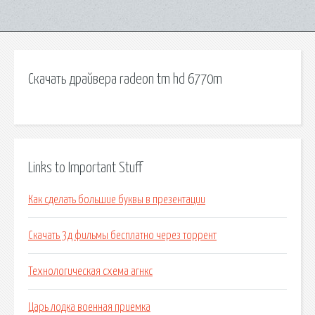
Скачать драйвера radeon tm hd 6770m
Links to Important Stuff
Как сделать большие буквы в презентации
Скачать 3д фильмы бесплатно через торрент
Технологическая схема агнкс
Царь лодка военная приемка