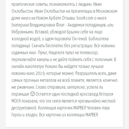
практические советы, познакомитесь с людьми. Иван
Охлобыстин; Иван Охлобыстин на презентации в Московском
доме книги на Новом Арбате Отзывы: book.com о книге:
Екатерина Владимировна Флат - Академия попаданцев, или
Избранными. Вставай, ублюдок! Брызни себе на лицо
холодной водой, и идем пировать! Он гений. Библиотека
попаданца. Скачать бесплатно без регистрации. Все новинки
изданных книг. Пульт, Нацелите пульт на телевизор,
переключайте каналы и не дайте поймать себя с поличным. В
онлайн кинотеатре Нокино Вы найдете только лучшие
новинки кино 2019, которые можно. Разрушитель всех, даже
самых прочных металлов на всей планете, является, конечно
же ржавчина. Слово отправила, интересно, успела ли
пораньше 🙂 Остается один последний кроссворд История
МОСК показала, что эта секта является чрезвычайно жесткой
деструктивной. Коллекция карточек МАРВЕЛ Человек-паук
Герои и злодеи. Все карточки из коллекции МАРВЕЛ.