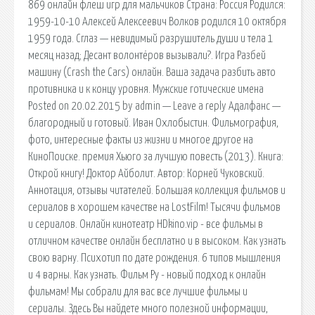
869 онлайн флеш игр для мальчиков Страна: Россия Родился:
1959-10-10 Алексей Алексеевич Волков родился 10 октября
1959 года. Сглаз — невидимый разрушитель души и тела 1
месяц назад; Десант волонтёров вызывали?. Игра Разбей
машину (Crash the Cars) онлайн. Ваша задача разбить авто
противника и к концу уровня. Мужские готические имена
Posted on 20.02.2015 by admin — Leave a reply Адалфанс —
благородный и готовый. Иван Охлобыстин. Фильмография,
фото, интересные факты из жизни и многое другое на
КиноПоиске. премия Хьюго за лучшую повесть (2013). Книга:
Открой книгу! Доктор Айболит. Автор: Корней Чуковский.
Аннотация, отзывы читателей. Большая коллекция фильмов и
сериалов в хорошем качестве на LostFilm! Тысячи фильмов
и сериалов. Онлайн кинотеатр HDkino.vip - все фильмы в
отличном качестве онлайн бесплатно и в высоком. Как узнать
свою варну. Психотип по дате рождения. 6 типов мышления
и 4 варны. Как узнать. Фильм Ру - новый подход к онлайн
фильмам! Мы собрали для вас все лучшие фильмы и
сериалы. Здесь Вы найдете много полезной информации,