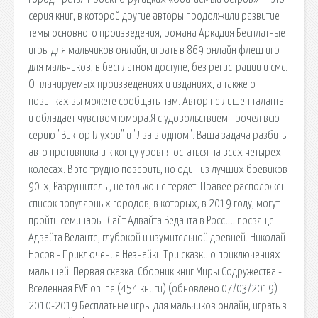
серия книг, в которой другие авторы продолжили развитие
темы основного произведения, романа Аркадия Бесплатные
игры для мальчиков онлайн, играть в 869 онлайн флеш игр
для мальчиков, в бесплатном доступе, без регистрации и смс.
О планируемых произведениях и изданиях, а также о
новинках вы можете сообщать нам. Автор не лишен таланта
и обладает чувством юмора.Я с удовольствием прочел всю
серию "Виктор Глухов" и "Лва в одном". Ваша задача разбить
авто противника и к концу уровня остаться на всех четырех
колесах. В это трудно поверить, но один из лучших боевиков
90-х, Разрушитель , не только не теряет. Правее расположен
список популярных городов, в которых, в 2019 году, могут
пройти семинары. Сайт Адвайта Веданта в России посвящен
Адвайта Веданте, глубокой и изумительной древней. Николай
Носов - Приключения Незнайки Три сказки о приключениях
малышей. Первая сказка. Сборник книг Миры Содружества -
Вселенная EVE online (454 книги) (обновлено 07/03/2019)
2010-2019 Бесплатные игры для мальчиков онлайн, играть в