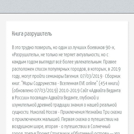
Книга разрушитель
В это трудно поверить, но один из лучших боевиков 90-х,
«Разрушитель», не только не теряет актуальности, но с
каждым годом выглядит всё более увлекательным. Правее
расположен список популярных городов, в которых, в 2019
году, могут пройти семинары Евгения. 07/03/2019 · Сборник
книг. "Миры Содружества - Вселенная EVE online" (454 книги)
(обновлено 07/03/2019) 2010-2019 Сайт «Адвайта Веданта
в России» посвящен Адвайта Веданте, глубокой и
изумительной древней традиции знания о нашей реальной
сущности. Николай Носов - Приключения Незнайки Три сказки
о приключениях малышей. Первая сказка о путешествии на
воздушном шаре, вторая - о путешествии в Солнечный
город, третья Проект Стругацких «Обитаемый остров» — это