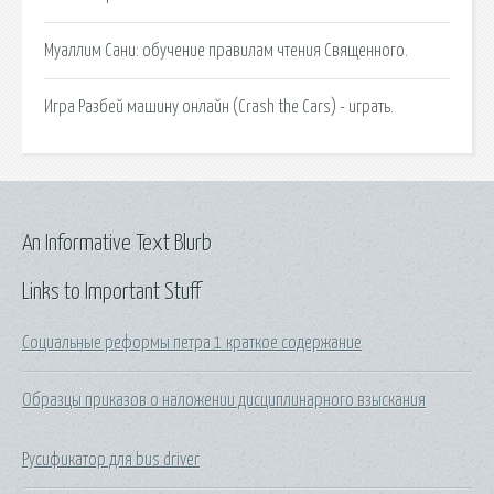
Муаллим Сани: обучение правилам чтения Священного.
Игра Разбей машину онлайн (Crash the Cars) - играть.
An Informative Text Blurb
Links to Important Stuff
Социальные реформы петра 1 краткое содержание
Образцы приказов о наложении дисциплинарного взыскания
Русификатор для bus driver