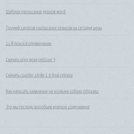
Шаблон расписание уроков word
Триумф саратов расписание сеансов на сегодня цены
1с 8 поиск в справочнике
Скачать игру деад рейсинг 3
Скачать counter strike 1 6 final release
Как написать заявление на хозяина собаки образец
Это мы господи воробьев краткое содержание