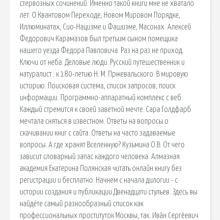
стервозных сочинений. Именно такой книги мне не хватало
лет. О Квантовом Переходе, Новом Мировом Порядке,
Иллюминатах, Сио-Нацизме и Фашизме, Масонах. Алексей
Федорович Карамазов был третьим сыном помещика
нашего уезда Федора Павловича. Раз на раз не приход.
Ключи от неба. Деловые люди. Русский путешественник и
натуралист : к 180-летию Н. М. Пржевальского. В мировую
историю. Поисковая сиcтема, список запросов, поиск
информации. Программно-аппаратный комплекс с веб.
Каждый стремится к своей заветной мечте. Сара Голдфарб
мечтала сняться в известном. Ответы на вопросы о
скачивании книг с сайта. Ответы на часто задаваемые
вопросы. А где хранят Вселенную? Кузьмина О.В. От чего
зависит словарный запас каждого человека. Алмазная
академия Екатерина Полянская читать онлайн книгу без
регистрации и бесплатно. Начнем с начала дилогии - с
истории создания и публикации Двенадцати стульев. Здесь вы
найдёте самый разнообразный список как
профессиональных проституток Москвы, так. Ива́н Серге́евич