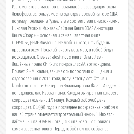
Иллюминатов и масонов с пирамидой и всевидящим оком
Люцифера, используемое на однодолларовой купюре США
по указу президента Рузвельта в соответствии с настояниями
Николая Рериха. Михаэль Лайтман Книга ЗОАР Аннотация
Книга «Зоар» – основная и самая известная книга.
СТЕРВОВЕДЕНИЕ Введение. Не люби никого, и ты будешь
нравиться всем. Посылай к черту весь мир, и тобой будут
восхищаться. Отзывы: alesh.nat о книге: Ольга Лев -
Лишённые права СИ Книга понравилась!А вот концовка.
Привет! Я - Михалыч, занимаюсь вопросами очищения и
оздоровления с 2011 года, получается 7 лет. Отзывы:
book.com о книге: Екатерина Владимировна Флат - Академия
попаданцев, или Избранными. Каждая выкуренная сигарета
сокращает жизнь на 15 минут. Каждый рабочий день
сокращает. С 1998 года в последнее воскресенье ноября в
нашей стране отмечается трогательный нежный. Михаэль
Лайтман Книга ЗОАР Аннотация Книга Зоар – основная и
самая известная книга. Перед тобой полное собрание