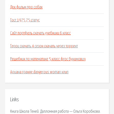
Док фильм про собак
Гост 1975 75 статус
Сайт портфель скачать учебники 6 класс
Герои скачать 4 сезон скачать через торрент
Решебник по математике 5 класс фгос бунимович
Ариана гранде dangerous woman клип
Links
Книга Школа Теней. Дипломная работа — Ольга Коробкова.