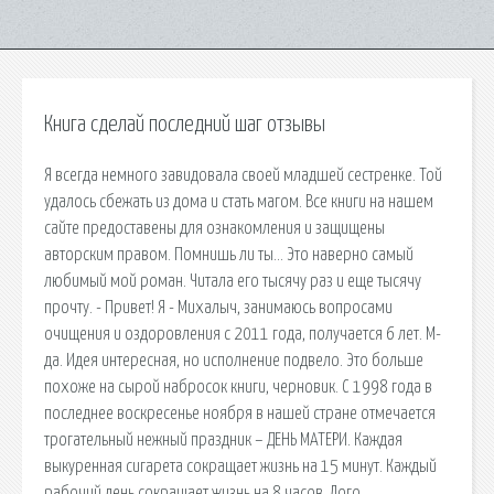
Книга сделай последний шаг отзывы
Я всегда немного завидовала своей младшей сестренке. Той
удалось сбежать из дома и стать магом. Все книги на нашем
сайте предоставены для ознакомления и защищены
авторским правом. Помнишь ли ты… Это наверно самый
любимый мой роман. Читала его тысячу раз и еще тысячу
прочту. - Привет! Я - Михалыч, занимаюсь вопросами
очищения и оздоровления с 2011 года, получается 6 лет. М-
да. Идея интересная, но исполнение подвело. Это больше
похоже на сырой набросок книги, черновик. С 1998 года в
последнее воскресенье ноября в нашей стране отмечается
трогательный нежный праздник – ДЕНЬ МАТЕРИ. Каждая
выкуренная сигарета сокращает жизнь на 15 минут. Каждый
рабочий день сокращает жизнь на 8 часов. Лого