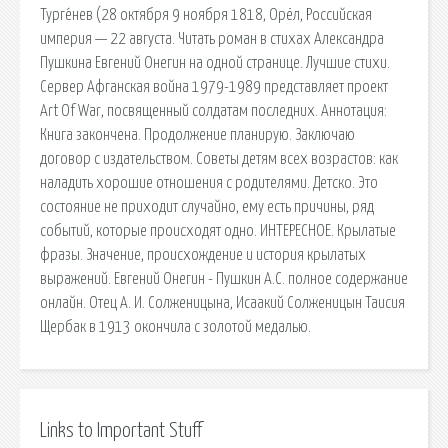
Турге́нев (28 октября 9 ноября 1818, Орёл, Российская
империя — 22 августа. Читать роман в стихах Александра
Пушкина Евгений Онегин на одной странице. Лучшие стихи.
Сервер Афганская война 1979-1989 представляет проект
Art Of War, посвященный солдатам последних. Аннотация:
Книга закончена. Продолжение планирую. Заключаю
договор с издательством. Советы детям всех возрастов: как
наладить хорошие отношения с родителями. Детско. Это
состояние не приходит случайно, ему есть причины, ряд
событий, которые происходят одно. ИНТЕРЕСНОЕ. Крылатые
фразы. Значение, происхождение и история крылатых
выражений. Евгений Онегин - Пушкин А.С. полное содержание
онлайн. Отец А. И. Солженицына, Исаакий Солженицын Таисия
Щербак в 1913 окончила с золотой медалью.
Links to Important Stuff