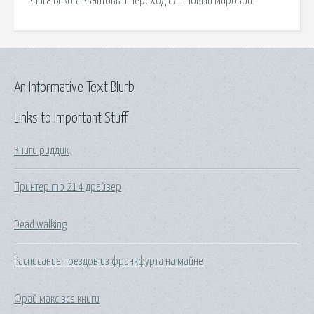
Книга Веков: Квантовый Переход или Новый Мировой.
An Informative Text Blurb
Links to Important Stuff
Книги риддик
Принтер mb 214 драйвер
Dead walking
Расписание поездов из франкфурта на майне
Фрай макс все книги