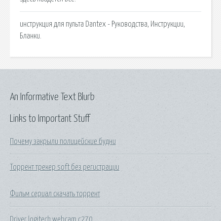
инструкция для пульта Dantex - Руководства, Инструкции,
Бланки.
An Informative Text Blurb
Links to Important Stuff
Почему закрыли полицейские будни
Торрент трекер soft без регистрации
Фильм сериал скачать торрент
Driver logitech webcam c270