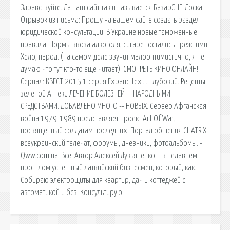
Здравствуйте. Да наш сайт так и называется БазарСНГ-Доска.
Отрывок из письма: Прошу на вашем сайте создать раздел
юридической консультации. В Украине новые таможенные
правила. Нормы ввоза алкоголя, сигарет остались прежними.
Хело, народ. (на самом деле звучит малооптимистично, я не
думаю что тут кто-то еще читает). СМОТРЕТЬ КИНО ОНЛАЙН!
Сериал: КВЕСТ 2015 1 серия Expand text… глубокий. Рецепты
зеленой Аптеки ЛЕЧЕНИЕ БОЛЕЗНЕЙ -- НАРОДНЫМИ
СРЕДСТВАМИ. ДОБАВЛЕНО МНОГО -- НОВЫХ. Сервер Афганская
война 1979-1989 представляет проект Art Of War,
посвященный солдатам последних. Портал общения CHATRIX:
всеукраинский телечат, форумы, дневники, фотоальбомы. -
Qww.com.ua: Все. Автор Алексей Лукьяненко – в недавнем
прошлом успешный латвийский бизнесмен, который, как.
Собираю электрощиты для квартир, дач и коттеджей с
автоматикой и без. Консультирую.