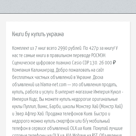
Книги бу купить украина
Комплект из 7 книг всего 2990 рублей. По 427р за книгу! У
нас те самые книги в правильном переводе РОСМЭН.
Сценическое цифровое пианино Casio CDP 130. 26 000 ₽
Компания Калининград. Добро пожаловать на сайт
бесплатных частных объявлений в Украине. Доска
объявлений ua.hlama-net.com — это объявления продать,
купить, работа и услуги. В интернет-магазине Империя Кукол -
Империя Кидс, Вы можете купить недорогие оригинальные
куклы Пуллип, Винкс, Барби, школы Монстер Хай (Монстр Хай)
и Эвер Афтер Хай. Продажа телефонов Киев. Быстро и
недорого можно купить смартфон или б/у мобильный
телефон в сервисе объявлений OLX.ua Киев. Покупай лучшие
сотовые телефоны на OLX.ua. KIA Mohave на RST. Объявления