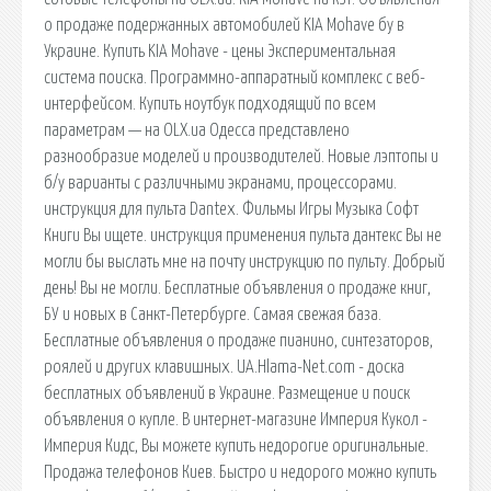
о продаже подержанных автомобилей KIA Mohave бу в
Украине. Купить KIA Mohave - цены Экспериментальная
система поиска. Программно-аппаратный комплекс с веб-
интерфейсом. Купить ноутбук подходящий по всем
параметрам — на OLX.ua Одесса представлено
разнообразие моделей и производителей. Новые лэптопы и
б/у варианты с различными экранами, процессорами.
инструкция для пульта Dantex. Фильмы Игры Музыка Софт
Книги Вы ищете. инструкция применения пульта дантекс Вы не
могли бы выслать мне на почту инструкцию по пульту. Добрый
день! Вы не могли. Бесплатные объявления о продаже книг,
БУ и новых в Санкт-Петербурге. Самая свежая база.
Бесплатные объявления о продаже пианино, синтезаторов,
роялей и других клавишных. UA.Hlama-Net.com - доска
бесплатных объявлений в Украине. Размещение и поиск
объявления о купле. В интернет-магазине Империя Кукол -
Империя Кидс, Вы можете купить недорогие оригинальные.
Продажа телефонов Киев. Быстро и недорого можно купить