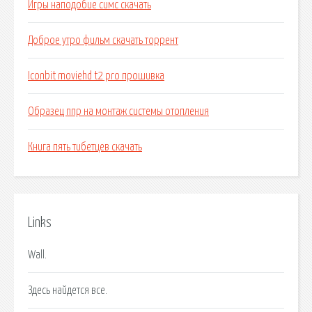
Игры наподобие симс скачать
Доброе утро фильм скачать торрент
Iconbit moviehd t2 pro прошивка
Образец ппр на монтаж системы отопления
Книга пять тибетцев скачать
Links
Wall.
Здесь найдется все.