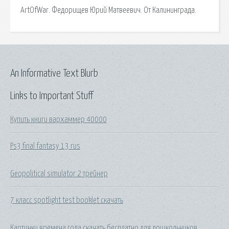
ArtOfWar. Федорищев Юрий Матвеевич. От Калининграда.
An Informative Text Blurb
Links to Important Stuff
Купить книги вархаммер 40000
Ps3 final fantasy 13 rus
Geopolitical simulator 2 трейнер
7 класс spotlight test booklet скачать
Картинки времена года скачать бесплатно для дошкольников