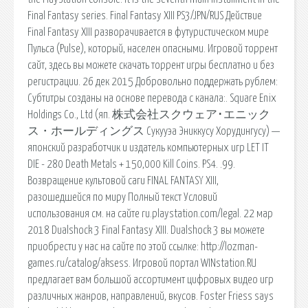
Final Fantasy series. Final Fantasy XIII PS3/JPN/RUS Действие
Final Fantasy XIII разворачивается в футуристическом мире
Пульса (Pulse), который, населен опасными. Игровой торрент
сайт, здесь вы можете скачать торрент игры бесплатно и без
регистрации. 26 дек 2015 Добровольно поддержать рублем:
Субтитры созданы на основе перевода с канала:. Square Enix
Holdings Co., Ltd (яп. 株式会社スクウェア･エニック
ス・ホールディングス Сукууэа Эниккусу Хорудингусу) —
японский разработчик и издатель компьютерных игр LET IT
DIE - 280 Death Metals + 150,000 Kill Coins. PS4. .99.
Возвращение культовой саги FINAL FANTASY XIII,
разошедшейся по миру Полный текст Условий
использования см. на сайте ru.playstation.com/legal. 22 мар
2018 Dualshock 3 Final Fantasy XIII. Dualshock 3 вы можете
приобрести у нас на сайте по этой ссылке: http://lozman-
games.ru/catalog/aksess. Игровой портал WINstation.RU
предлагает вам большой ассортимент цифровых видео игр
различных жанров, направлений, вкусов. Foster Friess says