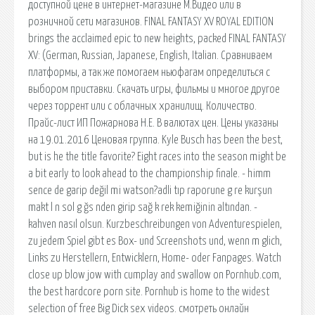
доступной цене в интернет-магазине М.Видео или в
розничной сети магазинов. FINAL FANTASY XV ROYAL EDITION
brings the acclaimed epic to new heights, packed FINAL FANTASY
XV: (German, Russian, Japanese, English, Italian. Сравниваем
платформы, а так же помогаем ньюфагам определиться с
выбором приставки. Скачать игры, фильмы и многое другое
через торрент или с облачных хранилищ. Количество.
Прайс-лист ИП Пожарнова Н.Е. В валютах цен. Цены указаны
на 19.01.2016 Ценовая группа. Kyle Busch has been the best,
but is he the title favorite? Eight races into the season might be
a bit early to look ahead to the championship finale. - himm
sence de garip değil mi watson?adli tıp raporune g re kurşun
makt l n sol g ğs nden girip sağ k rek kemiğinin altından. -
kahven nasıl olsun. Kurzbeschreibungen von Adventurespielen,
zu jedem Spiel gibt es Box- und Screenshots und, wenn m glich,
Links zu Herstellern, Entwicklern, Home- oder Fanpages. Watch
close up blow jow with cumplay and swallow on Pornhub.com,
the best hardcore porn site. Pornhub is home to the widest
selection of free Big Dick sex videos. смотреть онлайн