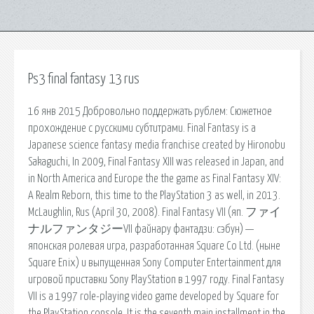
Ps3 final fantasy 13 rus
16 янв 2015 Добровольно поддержать рублем: Сюжетное
прохождение с русскими субтитрами. Final Fantasy is a
Japanese science fantasy media franchise created by Hironobu
Sakaguchi, In 2009, Final Fantasy XIII was released in Japan, and
in North America and Europe the the game as Final Fantasy XIV:
A Realm Reborn, this time to the PlayStation 3 as well, in 2013.
McLaughlin, Rus (April 30, 2008). Final Fantasy VII (яп. ファイ
ナルファンタジーVII файнару фантадзи: сэбун) —
японская ролевая игра, разработанная Square Co Ltd. (ныне
Square Enix) и выпущенная Sony Computer Entertainment для
игровой приставки Sony PlayStation в 1997 году. Final Fantasy
VII is a 1997 role-playing video game developed by Square for
the PlayStation console. It is the seventh main installment in the