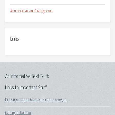
Аян ооржак авай минусовка
Links
An Informative Text Blurb
Links to Important Stuff
Игра престолов 6 сезон 2 серия амедия
Субсидии бланки