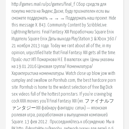
http://games.mail.ru/pc/games/final_f. Сбор средств для
покупки места на Яндекс Диске, буду признателен если вы
сможете поддержать → → → Поддержать наш проект. Hide
this message X. 843. Community Content by ScribbleLive.
Lightning Returns: Final Fantasy XIII Разработчики Square Enix
Издатели Square Enix Даты выхода PlayStation 3 & Xbox 360 /
21 ноября 2013 года. Today we rant about all of the, in my
opinion, unjustified hate that Final Fantasy XIII gets all the time.
Прайс-лист ИП Пожарнова Н.Е. В валютах цен. Цены указаны
на 19.01.2016 Ценовая группа/ Номенклатура/
Характеристика номенклатуры. Watch close up blow jow with
cumplay and swallow on Pornhub.com, the best hardcore porn
site. Pornhub is home to the widest selection of free Big Dick
sex videos full of the hottest pornstars. If you're craving big
cock XXX movies you'll Final Fantasy XIII (яп. ファイナルフ
ァンタジーXIII файнару фантадзи: сатин) — японская
ролевая игра, разработанная и выпущенная компанией
Square. 13 фев 2012 . Присоединяйтесь к обсуждению: Мы в
ВК http: //vkontakte.ru/kanobu_network сказки для детей 4-5