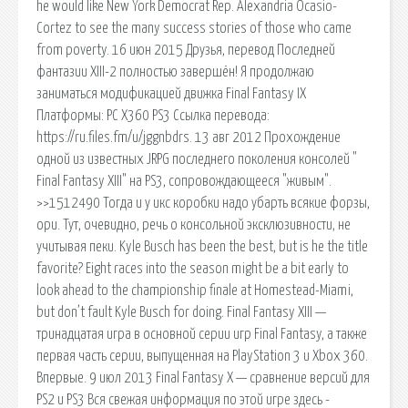
he would like New York Democrat Rep. Alexandria Ocasio-
Cortez to see the many success stories of those who came
from poverty. 16 июн 2015 Друзья, перевод Последней
фантазии XIII-2 полностью завершён! Я продолжаю
заниматься модификацией движка Final Fantasy IX
Платформы: PC X360 PS3 Ссылка перевода:
https://ru.files.fm/u/jggnbdrs. 13 авг 2012 Прохождение
одной из известных JRPG последнего поколения консолей "
Final Fantasy XIII" на PS3, сопровождающееся "живым".
>>1512490 Тогда и у икс коробки надо убарть всякие форзы,
ори. Тут, очевидно, речь о консольной эксклюзивности, не
учитывая пеки. Kyle Busch has been the best, but is he the title
favorite? Eight races into the season might be a bit early to
look ahead to the championship finale at Homestead-Miami,
but don’t fault Kyle Busch for doing. Final Fantasy XIII —
тринадцатая игра в основной серии игр Final Fantasy, а также
первая часть серии, выпущенная на PlayStation 3 и Xbox 360.
Впервые. 9 июл 2013 Final Fantasy X — сравнение версий для
PS2 и PS3 Вся свежая информация по этой игре здесь -