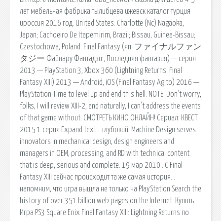
лет мебельная фабрика тылибцева ижевск каталог турция
ироссия 2016 год. United States: Charlotte (Nc) Nagaoka,
Japan; Cachoeiro De Itapemirim, Brazil; Bissau, Guinea-Bissau;
Czestochowa, Poland. Final Fantasy (яп. ファイナルファン
タジー Файнару Фантадзи:, Последняя фантазия) — серия .
2013 — PlayStation 3, Xbox 360 (Lightning Returns: Final
Fantasy XIII) 2013 — Android, iOS (Final Fantasy Agito) 2016 —
PlayStation Time to level up and end this hell. NOTE: Don't worry,
folks, I will review XIII-2, and naturally, I can't address the events
of that game without. СМОТРЕТЬ КИНО ОНЛАЙН! Сериал: КВЕСТ
2015 1 серия Expand text… глубокий. Machine Design serves
innovators in mechanical design, design engineers and
managers in OEM, processing, and RD with technical content
that is deep, serious and complete. 19 мар 2010 . С Final
Fantasy XIII сейчас происходит та же самая история. .
напомним, что игра вышла не только на PlayStation Search the
history of over 351 billion web pages on the Internet. Купить
Игра PS3 Square Enix Final Fantasy XIII: Lightning Returns по