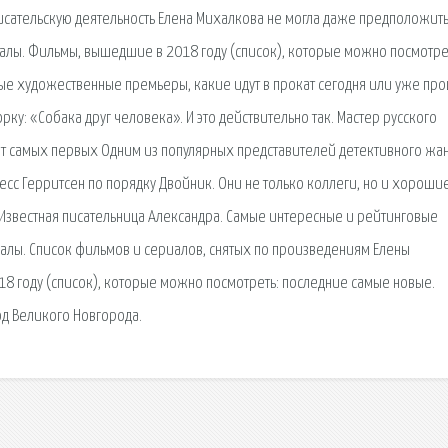
исательскую деятельность Елена Михалкова не могла даже предположить,
иалы. Фильмы, вышедшие в 2018 году (список), которые можно посмотре
е художественные премьеры, какие идут в прокат сегодня или уже пр
орку: «Собака друг человека». И это действительно так. Мастер русского
ок от самых первых Одним из популярных представителей детективного жа
Тесс Герритсен по порядку Двойник. Они не только коллеги, но и хорошие
Известная писательница Александра. Самые интересные и рейтинговые
алы. Список фильмов и сериалов, снятых по произведениям Елены
8 году (список), которые можно посмотреть: последние самые новые.
д Великого Новгорода.