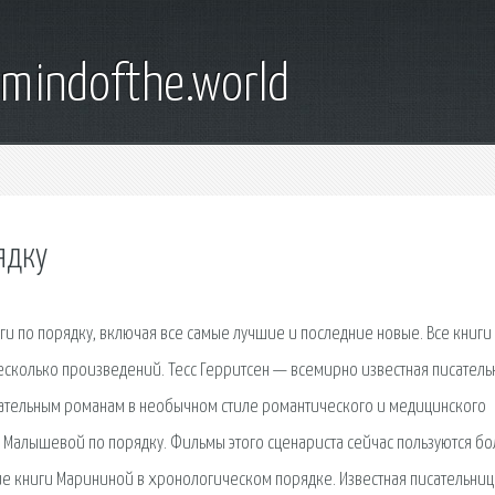
emindofthe.world
ядку
ниги по порядку, включая все самые лучшие и последние новые. Все книги
есколько произведений. Тесс Герритсен — всемирно известная писатель
кательным романам в необычном стиле романтического и медицинского
ы Малышевой по порядку. Фильмы этого сценариста сейчас пользуются б
ие книги Марининой в хронологическом порядке. Известная писательниц