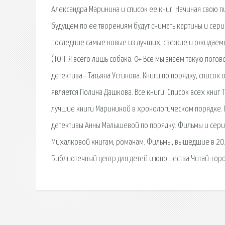
Александра Маринина и список ее книг. Начиная свою п
будущем по ее творениям будут снимать картины и сер
последние самые новые из лучших, свежие и ожидаемы
(ТОП. Я всего лишь собака. 0+ Все мы знаем такую погов
детектива - Татьяна Устинова. Книги по порядку, спис
является Полина Дашкова. Все книги. Список всех книг 
лучшие книги Марининой в хронологическом порядке. 
детективы Анны Малышевой по порядку. Фильмы и сери
Михалковой книгам, романам. Фильмы, вышедшие в 201
Библиотечный центр для детей и юношества Читай-горо