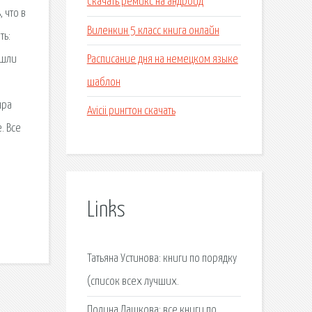
Скачать ремикс на андроид
 что в
Виленкин 5 класс книга онлайн
ть:
Расписание дня на немецком языке
ошли
шаблон
нра
Avicii рингтон скачать
. Все
Links
Татьяна Устинова: книги по порядку
(список всех лучших.
Полина Дашкова: все книги по