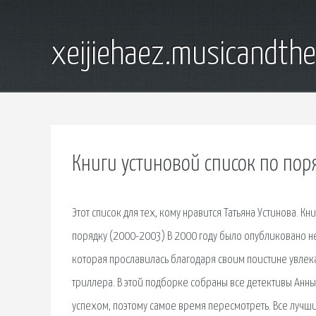
xeijiehaez.musicandth
Книги устиновой список по пор
Этот список для тех, кому нравится Татьяна Устинова. К
порядку (2000-2003) В 2000 году было опубликовано н
которая прославилась благодаря своим поистине увле
триллера. В этой подборке собраны все детективы Анн
успехом, поэтому самое время пересмотреть. Все лучш