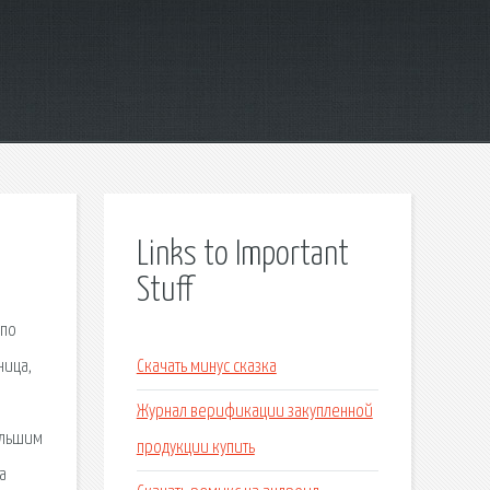
Links to Important
Stuff
 по
ница,
Скачать минус сказка
Журнал верификации закупленной
ольшим
продукции купить
а