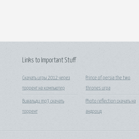
Links to Important Stuff
Скачать игры 2012 через
Prince of persia the two
торрент на компьютер
thrones игра
Вивальди mp3 скачать
Photo reflection скачать на
торрент
андроид