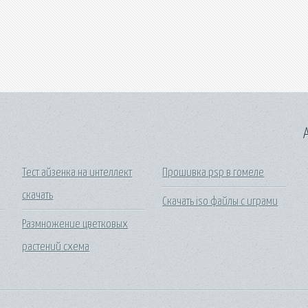
A
Тест айзенка на интеллект
Прошивка psp в гомеле
скачать
Скачать iso файлы с играми
Размножение цветковых
растений схема