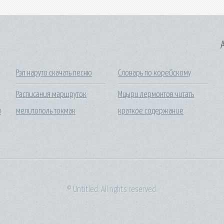
A
Рэп наруто скачать песню
Словарь по корейскому
Расписания маршруток
Мцыри лермонтов читать
и
мелитополь токмак
краткое содержание
© Untitled. All rights reserved.