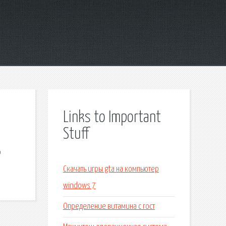
Links to Important
Stuff
р
Скачать игры gta на компьютер
windows 7
Определение витамина с гост