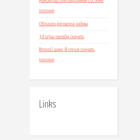
Макинтош операционная система
торрент
Образец договора займы
3d игры онлайн скачать
Второй шанс 8 серия скачать
торрент
Links