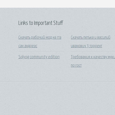
Links to Important Stuff
Скачать рабочий мод на гта
Скачать петька и василий
сан андреас
иванович 3 торрент
Sqlyog community edition
Требования к качеству мук
по гост