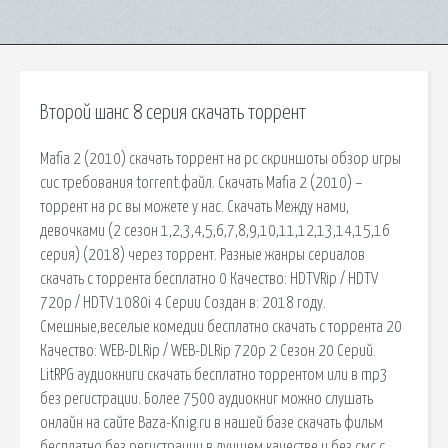
Второй шанс 8 серия скачать торрент
Mafia 2 (2010) скачать торрент на pc скриншоты обзор игры
сис требования torrent.файл. Скачать Mafia 2 (2010) –
торрент на pc вы можете у нас. Скачать Между нами,
девочками (2 сезон 1,2,3,4,5,6,7,8,9,10,11,12,13,14,15,16
серия) (2018) через торрент. Разные жанры сериалов
скачать с торрента бесплатно 0 Качество: HDTVRip / HDTV
720p / HDTV 1080i 4 Серии Создан в: 2018 году.
Смешные,веселые комедии бесплатно скачать с торрента 20
Качество: WEB-DLRip / WEB-DLRip 720p 2 Сезон 20 Серий.
LitRPG аудиокниги скачать бесплатно торрентом или в mp3
без регистрации. Более 7500 аудиокниг можно слушать
онлайн на сайте Baza-Knig.ru в нашей базе скачать фильм
бесплатно без регистрации в лучшем качестве и без смс с