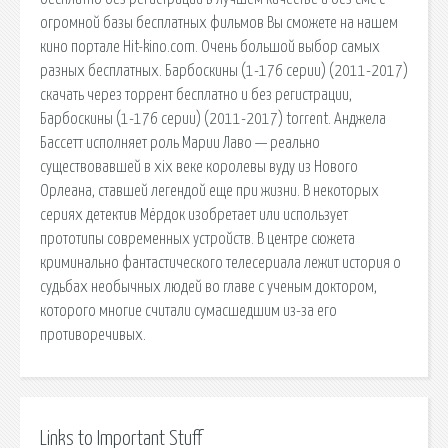
огромной базы бесплатных фильмов Вы сможете на нашем
кино портале Hit-kino.com. Очень большой выбор самых
разных бесплатных. Барбоскины (1-176 серии) (2011-2017)
скачать через торрент бесплатно и без регистрации,
Барбоскины (1-176 серии) (2011-2017) torrent. Анджела
Бассетт исполняет роль Марии Лаво — реально
существовавшей в xix веке королевы вуду из Нового
Орлеана, ставшей легендой еще при жизни. В некоторых
сериях детектив Мёрдок изобретает или использует
прототипы современных устройств. В центре сюжета
криминально фантастического телесериала лежит история о
судьбах необычных людей во главе с ученым доктором,
которого многие считали сумасшедшим из-за его
противоречивых.
Links to Important Stuff