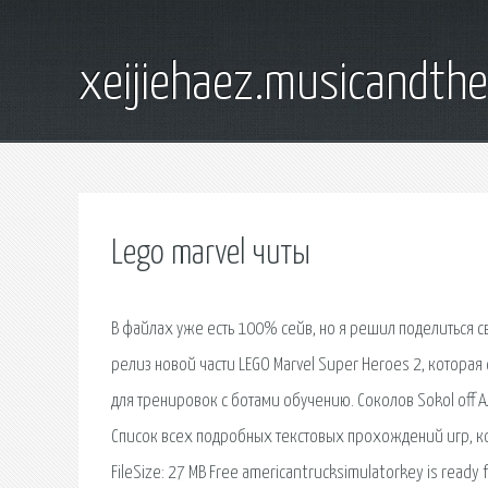
xeijiehaez.musicandth
Lego marvel читы
В файлах уже есть 100% сейв, но я решил поделиться с
релиз новой части LEGO Marvel Super Heroes 2, которая
для тренировок с ботами обучению. Соколов Sokol off А
Список всех подробных текстовых прохождений игр, кот
FileSize: 27 MB Free americantrucksimulatorkey is ready