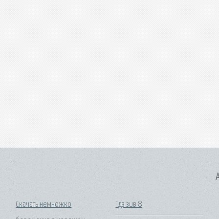
A
Скачать немножко
Гдз зив 8