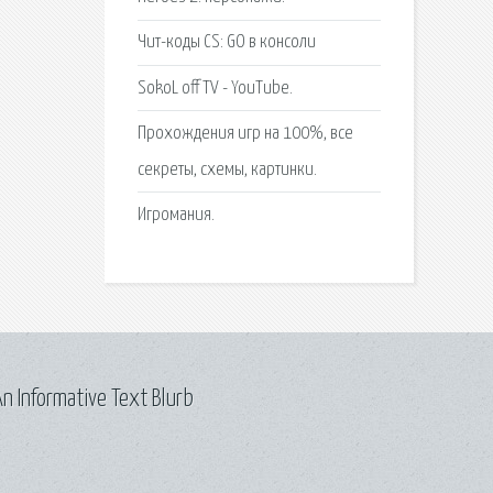
Чит-коды CS: GO в консоли
SokoL off TV - YouTube.
Прохождения игр на 100%, все
секреты, схемы, картинки.
Игромания.
n Informative Text Blurb