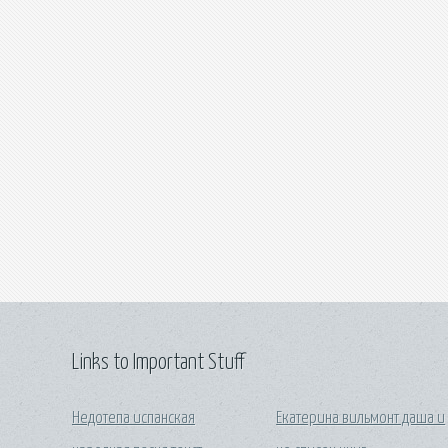
Links to Important Stuff
Недотепа испанская
Екатерина вильмонт даша и