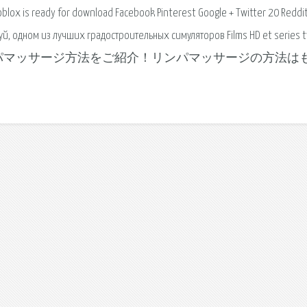
oblox is ready for download Facebook Pinterest Google + Twitter 20 Reddi
алуй, одном из лучших градостроительных симуляторов Films HD et series 
自分でできるリンパマッサージ方法をご紹介！リンパマッサージの方法は