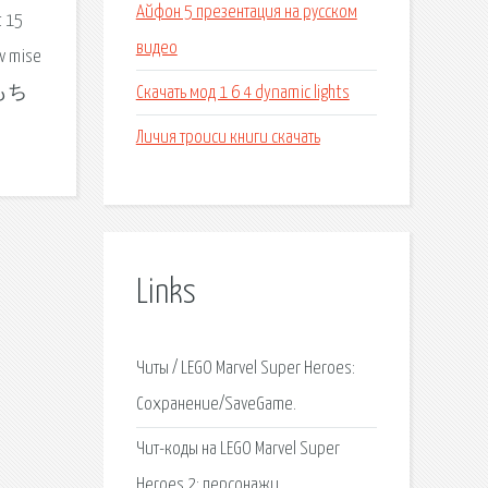
Айфон 5 презентация на русском
t 15
видео
tv mise
Скачать мод 1 6 4 dynamic lights
もち
Личия троиси книги скачать
Links
Читы / LEGO Marvel Super Heroes:
Сохранение/SaveGame.
Чит-коды на LEGO Marvel Super
Heroes 2: персонажи.