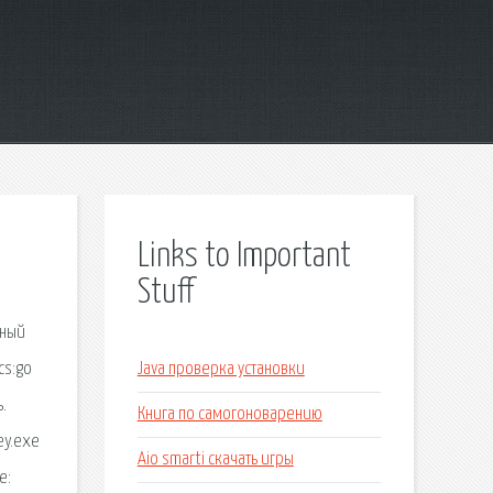
Links to Important
Stuff
нный
cs:go
Java проверка установки
.
Книга по самогоноварению
ey.exe
Aio smarti скачать игры
e: