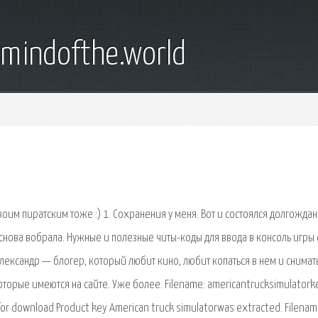
emindofthe.world
воим пиратским тоже :) 1. Сохранения у меня. Вот и состоялся долгожда
 снова вобрала. Нужные и полезные читы-коды для ввода в консоль игры 
лександр — блогер, который любит кино, любит копаться в нем и снимать
орые имеются на сайте. Уже более. Filename: americantrucksimulatork
 for download Product key American truck simulatorwas extracted. Filenam