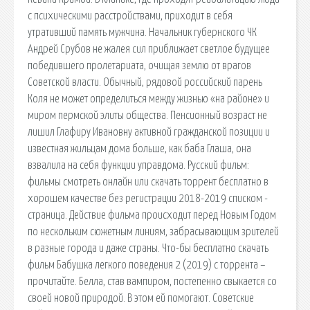
с психическими расстройствами, приходит в себя
утративший память мужчина. Начальник губернского ЧК
Андрей Срубов не жалея сил приближает светлое будущее
победившего пролетариата, очищая землю от врагов
Советской власти. Обычный, рядовой российский парень
Коля не может определиться между жизнью «на районе» и
миром пермской элиты общества. Пенсионный возраст не
лишил Глафиру Ивановну активной гражданской позиции и
известная жильцам дома больше, как баба Глаша, она
взвалила на себя функции управдома. Русский фильм:
фильмы смотреть онлайн или скачать торрент бесплатно в
хорошем качестве без регистрации 2018-2019 списком -
страница. Действие фильма происходит перед Новым Годом
по нескольким сюжетным линиям, забрасывающим зрителей
в разные города и даже страны. Что-бы бесплатно скачать
фильм Бабушка легкого поведения 2 (2019) с торрента –
прочитайте. Белла, став вампиром, постепенно свыкается со
своей новой природой. В этом ей помогают. Советские