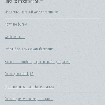
Links to Important Stuff
Моя семья классный час с презентацией
Nowhere фильм
Weekend 2011
Кубалибре игры скачать бесплатно
Как писать автобиографию на работу образец
Скины для virtual dj 8
Презентация о волшебных сказках
Скачать фильм леон через торрент