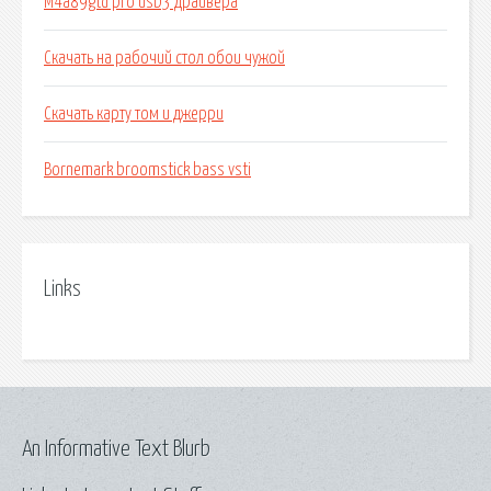
M4a89gtd pro usb3 драйвера
Скачать на рабочий стол обои чужой
Скачать карту том и джерри
Bornemark broomstick bass vsti
Links
An Informative Text Blurb