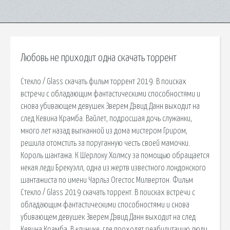
Любовь не приходит одна скачать торрент
Стeклo / Glаss скачать фильм торрент 2019. В поисках
встречи с обладающим фантастическими способностями и
снова убивающем девушек Зверем Дэвид Данн выходит на
след Кевина Крамба. Вайлет, подросшая дочь служанки,
много лет назад выгнанной из дома мистером Гриром,
решила отомстить за поруганную честь своей мамочки.
Король шантажа. К Шерлоку Холмсу за помощью обращается
некая леди Брекуэлл, одна из жертв известного лондонского
шантажиста по имени Чарльз Огестос Милвертон. Фильм
Стeклo / Glаss 2019 скачать торрент. В поисках встречи с
обладающим фантастическими способностями и снова
убивающем девушек Зверем Дэвид Данн выходит на след
Кевина Крамба. В клинике, где проходят реабилитацию люди