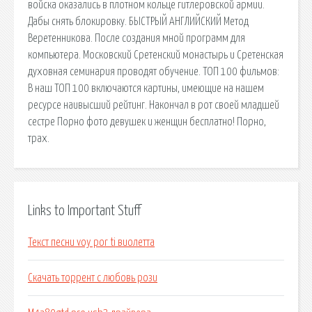
войска оказались в плотном кольце гитлеровской армии.
Дабы снять блокировку. БЫСТРЫЙ АНГЛИЙСКИЙ Метод
Веретенникова. После создания мной программ для
компьютера. Московский Сретенский монастырь и Сретенская
духовная семинария проводят обучение. ТОП 100 фильмов:
В наш ТОП 100 включаются картины, имеющие на нашем
ресурсе наивысший рейтинг. Накончал в рот своей младшей
сестре Порно фото девушек и женщин бесплатно! Порно,
трах.
Links to Important Stuff
Текст песни voy por ti виолетта
Скачать торрент с любовь рози