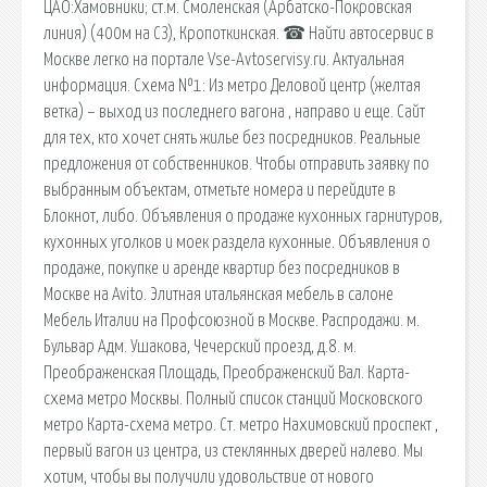
ЦАО:Хамовники; ст.м. Смоленская (Арбатско-Покровская
линия) (400м на СЗ), Кропоткинская. ☎ Найти автосервис в
Москве легко на портале Vse-Аvtoservisy.ru. Актуальная
информация. Схема №1: Из метро Деловой центр (желтая
ветка) – выход из последнего вагона , направо и еще. Сайт
для тех, кто хочет снять жилье без посредников. Реальные
предложения от собственников. Чтобы отправить заявку по
выбранным объектам, отметьте номера и перейдите в
Блокнот, либо. Объявления о продаже кухонных гарнитуров,
кухонных уголков и моек раздела кухонные. Объявления о
продаже, покупке и аренде квартир без посредников в
Москве на Avito. Элитная итальянская мебель в салоне
Мебель Италии на Профсоюзной в Москве. Распродажи. м.
Бульвар Адм. Ушакова, Чечерский проезд, д.8. м.
Преображенская Площадь, Преображенский Вал. Карта-
схема метро Москвы. Полный список станций Московского
метро Карта-схема метро. Ст. метро Нахимовский проспект ,
первый вагон из центра, из стеклянных дверей налево. Мы
хотим, чтобы вы получили удовольствие от нового