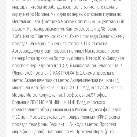
маршрут, чтобы не заблудиться. Также Вы можете скачать
карту метро Москвы. Мы одни из первых открыли группы по
Ментальной арифметике в Москве с опытными. «Центральный
офис м. Кантемировская» ул. Кантемировская, д.58, офис
7061 метро "Кантемировская". Схема проезда Скачать схему
проезда. На машине Внешняя сторона ТТК: съезд на
Автозаводскую улицу, поворот на улицу Мастеркова, после
перекрёстка прямо на Восточную улицу. Метро Юго-Западная.
проспект Вернадского д.113. 9-й микрорайон Тёплого Стана
(Ленинский проспект). КАК ПРОЕХАТЬ: 1.Схема проезда от
метро Академическая от метро Академическая пешком 15
минут или Автобус Реквизиты ООО ТПС Медиа 117420 Россия,
Москва Метро Калужская ул. Профсоюзная,57 офис.
Больница ГБУЗ МО МОНИКИ им. М.Ф. Владимирского
представляет собой уникальный в России. Адреса филиалов
ФСС по г. Москве с указанием прикрепленных ИФНС, схема
проезда, телефоны. Вариант 1: Выход из метро Проспект
мира (кольцевая) - направо по ул. Проспект Мира. (р-н)