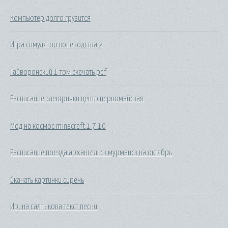
Компьютер долго грузится
Игра симулятор коневодства 2
Гайворонский 1 том скачать pdf
Расписание электрички центр первомайская
Мод на космос minecraft 1 7 10
Расписание поезда архангельск мурманск на октябрь
Скачать картинки сирень
Ирина салтыкова текст песни