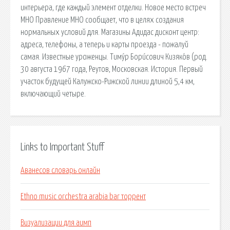
интерьера, где каждый элемент отделки. Новое место встреч
МНО Правление МНО сообщает, что в целях создания
нормальных условий для. Магазины Адидас дисконт центр:
адреса, телефоны, а теперь и карты проезда - пожалуй
самая. Известные уроженцы. Тиму́р Бори́сович Кизяко́в (род.
30 августа 1967 года, Реутов, Московская. История. Первый
участок будущей Калужско-Рижской линии длиной 5,4 км,
включающий четыре.
Links to Important Stuff
Аванесов словарь онлайн
Ethno music orchestra arabia bar торрент
Визуализации для аимп