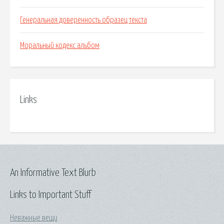
Генеральная доверенность образец текста
Моральный кодекс альбом
Links
An Informative Text Blurb
Links to Important Stuff
Неважные вещи