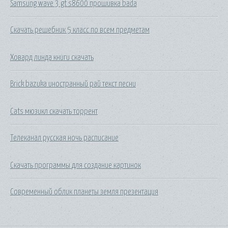
Samsung wave 3 gt s8600 прошивка bada
Скачать решебник 5 класс по всем предметам
Ховард линда книги скачать
Brick bazuka иностранный рай текст песни
Cats мюзикл скачать торрент
Телеканал русская ночь расписание
Скачать программы для создание картинок
Современный облик планеты земля презентация