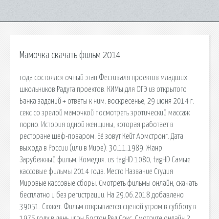
Мамочка скачать фильм 2014
года состоялся очный этап Фестиваля проектов младших
школьников Радуга проектов. КИМы для ОГЭ из открытого
Банка заданий + ответы к ним. воскресенье, 29 июня 2014 г.
секс со зрелой мамочкой посмотреть эротический массаж
порно. История одной женщины, которая работает в
ресторане шеф-поваром. Её зовут Кейт Армстронг. Дата
выхода в России (или в Мире): 30.11.1989. Жанр:
Зарубежный фильм, Комедия. us tagHD 1080, tagHD Самые
кассовые фильмы 2014 года. Место Название Студия
Мировые кассовые сборы. Смотреть фильмы онлайн, скачать
бесплатно и без регистрации. На 29.06.2018 добавлено
39051. Сюжет. Фильм открывается сценой утром в субботу в
1975 году в день игры Бостон Ред Сокс. Смотрите онлайн 2