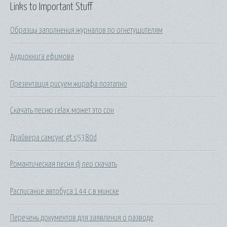
Links to Important Stuff
Образцы заполнения журналов по огнетушителям
Аудиокнига ефимова
Презентация рисуем жирафа поэтапно
Скачать песню relax может это сон
Драйвера самсунг gt s5380d
Романтическая песня dj neo скачать
Расписание автобуса 144 с в минске
Перечень документов для заявления о разводе