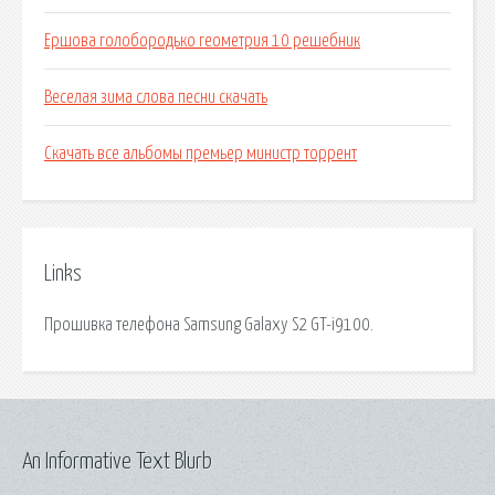
Ершова голобородько геометрия 10 решебник
Веселая зима слова песни скачать
Скачать все альбомы премьер министр торрент
Links
Прошивка телефона Samsung Galaxy S2 GT-i9100.
An Informative Text Blurb