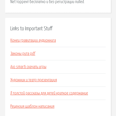
Net торрент бесплатно и без регистрации nulled.
Links to Important Stuff
Конец гравитации аудиокнига
Законы рита pdf
Aio smarti скачать игры
Художник и театр презентация
Л толстой рассказы для детей краткое содержание
Рецензия шаблон написания