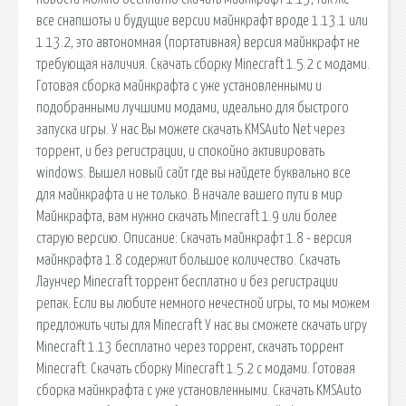
все снапшоты и будущие версии майнкрафт вроде 1.13.1 или
1.13.2, это автономная (портативная) версия майнкрафт не
требующая наличия. Скачать сборку Minecraft 1.5.2 с модами.
Готовая сборка майнкрафта с уже установленными и
подобранными лучшими модами, идеально для быстрого
запуска игры. У нас Вы можете скачать KMSAuto Net через
торрент, и без регистрации, и спокойно активировать
windows. Вышел новый сайт где вы найдете буквально все
для майнкрафта и не только. В начале вашего пути в мир
Майнкрафта, вам нужно скачать Minecraft 1.9 или более
старую версию. Описание: Скачать майнкрафт 1.8 - версия
майнкрафта 1.8 содержит большое количество. Скачать
Лаунчер Minecraft торрент бесплатно и без регистрации
репак. Если вы любите немного нечестной игры, то мы можем
предложить читы для Minecraft У нас вы сможете скачать игру
Minecraft 1.13 бесплатно через торрент, скачать торрент
Minecraft. Скачать сборку Minecraft 1.5.2 с модами. Готовая
сборка майнкрафта с уже установленными. Скачать KMSAuto