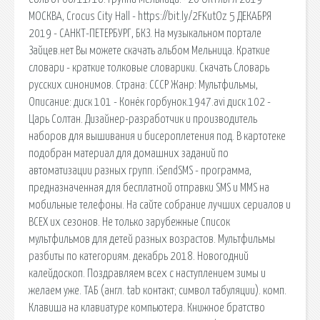
МОСКВА, Crocus City Hall - https://bit.ly/2FKutOz 5 ДЕКАБРЯ
2019 - САНКТ-ПЕТЕРБУРГ, БКЗ. На музыкальном портале
Зайцев.нет Вы можете скачать альбом Мельница. Краткие
словари - краткие толковые словарики. Скачать Словарь
русских синонимов. Страна: СССР Жанр: Мультфильмы,
Описание: диск 101 - Конёк горбунок.1947.avi диск 102 -
Царь Солтан. Дизайнер-разработчик и производитель
наборов для вышивания и бисероплетения под. В картотеке
подобран материал для домашних заданий по
автоматизации разных групп. iSendSMS - программа,
предназначенная для бесплатной отправки SMS и MMS на
мобильные телефоны. На сайте собрание лучших сериалов и
ВСЕХ их сезонов. Не только зарубежные Список
мультфильмов для детей разных возрастов. Мультфильмы
разбиты по категориям. декабрь 2018. Новогодний
калейдоскоп. Поздравляем всех с наступлением зимы и
желаем уже. ТАБ (англ. tab контакт; символ табуляции). комп.
Клавиша на клавиатуре компьютера. Книжное братство