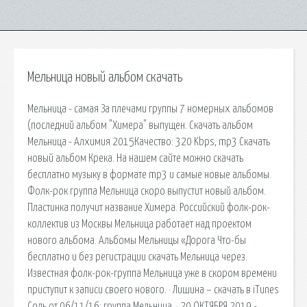
Мельница новый альбом скачать
Мельница - самая За плечами группы 7 номерных альбомов
(последний альбом "Химера" выпущен. Скачать альбом
Мельница - Алхимия 2015Качество: 320 Kbps, mp3 Скачать
новый альбом Крека. На нашем сайте можно скачать
бесплатно музыку в формате mp3 и самые новые альбомы.
Фолк-рок группа Мельница скоро выпустит новый альбом.
Пластинка получит название Химера. Российский фолк-рок-
коллектив из Москвы Мельница работает над проектом
нового альбома. Альбомы Мельницы «Дорога Что-бы
бесплатно и без регистрации скачать Мельница через.
Известная фолк-рок-группа Мельница уже в скором времени
приступит к записи своего нового. · Лишина – скачать в iTunes
Соль от 06/11/16: группа Мельница. · 20 ОКТЯБРЯ 2019 -