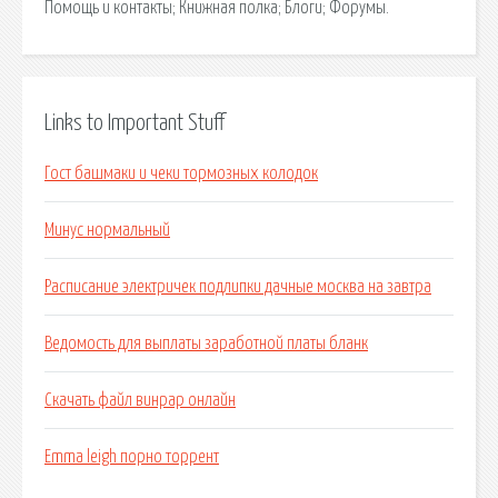
Помощь и контакты; Книжная полка; Блоги; Форумы.
Links to Important Stuff
Гост башмаки и чеки тормозных колодок
Минус нормальный
Расписание электричек подлипки дачные москва на завтра
Ведомость для выплаты заработной платы бланк
Скачать файл винрар онлайн
Emma leigh порно торрент