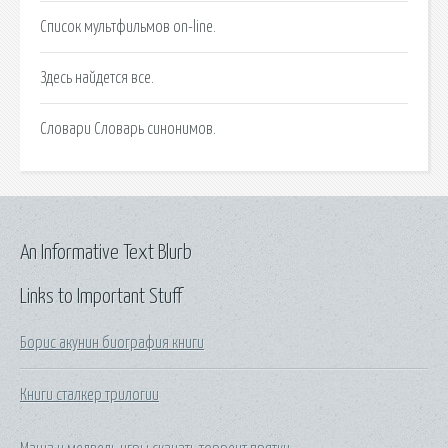
Список мультфильмов on-line.
Здесь найдется все.
Словари Словарь синонимов.
An Informative Text Blurb
Links to Important Stuff
Борис акунин биография книги
Книги сталкер трилогии