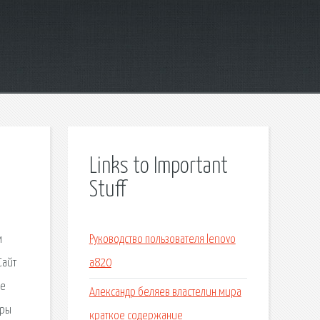
Links to Important
Stuff
м
Руководство пользователя lenovo
Сайт
a820
ые
Александр беляев властелин мира
гры
краткое содержание