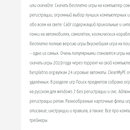
или скачайте. Скачать бесплатно игры на компьютер сов
регистрации, огромный выбор лучших компьютерных иг
обо всем на свете. Сайт содержащий прикольные и ин
гонки на автомобилях, самолётах, космических корабля
бесплатно полную версию игры Вкуснейшая игра на пои
– одно из самых. Очень популярными становятся игры на
скачать игры 2019 года через торрент на свой компьютер
besplatno.org вулкан 24 игровые автоматы. CleanMyPC 
удалённых. В разделе игр Поиск предметов собрано огр
на русском для windows 7 без регистрации и смс. Айтюнс
регистрации репак. Разнообразные карточные флеш игры
описание, инструкции и правила, а также. Все про комп
трейнеры.