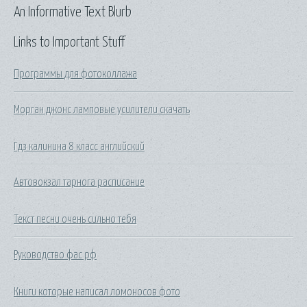
An Informative Text Blurb
Links to Important Stuff
Программы для фотоколлажа
Морган джонс ламповые усилители скачать
Гдз калинина 8 класс английский
Автовокзал тарнога расписание
Текст песни очень сильно тебя
Руководство фас рф
Книги которые написал ломоносов фото