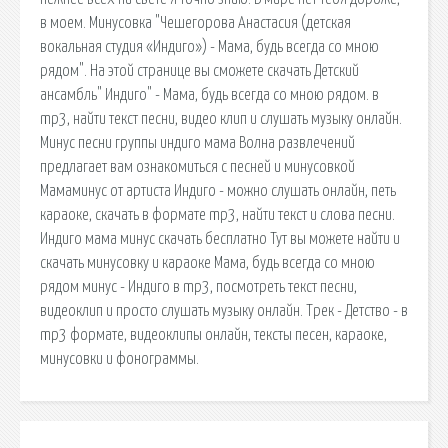
в моем. Минусовка "Чешегорова Анастасия (детская
вокальная студия «Индиго») - Мама, будь всегда со мною
рядом". На этой странице вы сможете скачать Детский
ансамбль" Индиго" - Мама, будь всегда со мною рядом. в
mp3, найти текст песни, видео клип и слушать музыку онлайн.
Минус песни группы индиго мама Волна развлечений
предлагает вам ознакомиться с песней и минусовкой
Мамаминус от артиста Индиго - можно слушать онлайн, петь
караоке, скачать в формате mp3, найти текст и слова песни.
Индиго мама минус скачать бесплатно Тут вы можете найти и
скачать минусовку и караоке Мама, будь всегда со мною
рядом минус - Индиго в mp3, посмотреть текст песни,
видеоклип и просто слушать музыку онлайн. Трек - Детство - в
mp3 формате, видеоклипы онлайн, тексты песен, караоке,
минусовки и фонограммы.