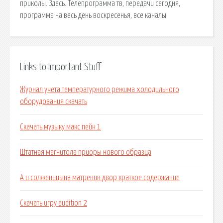
приколы. Здесь. Телепрограмма тв, передачи сегодня,
программа на весь день воскресенья, все каналы.
Links to Important Stuff
Журнал учета температурного режима холодильного
оборудования скачать
Скачать музыку макс пейн 1
Штатная магнитола приоры нового образца
А и солженицына матренин двор краткое содержание
Скачать игру audition 2