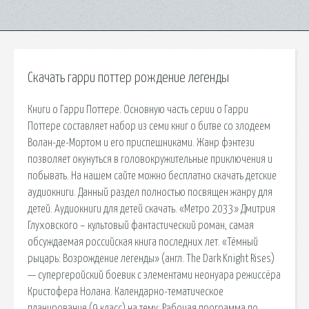
Скачать гарри поттер рождение легенды
Книги о Гарри Поттере. Основную часть серии о Гарри
Поттере составляет набор из семи книг о битве со злодеем
Волан-де-Мортом и его приспешниками. Жанр фэнтези
позволяет окунуться в головокружительные приключения и
побывать. На нашем сайте можно бесплатно скачать детские
аудиокниги. Данный раздел полностью посвящен жанру для
детей. Аудиокниги для детей скачать. «Метро 2033» Дмитрия
Глуховского – культовый фантастический роман, самая
обсуждаемая российская книга последних лет. «Тёмный
рыцарь: Возрождение легенды» (англ. The Dark Knight Rises)
— супергеройский боевик с элементами неонуара режиссёра
Кристофера Нолана. Календарно-тематическое
планирование (9 класс) на тему: Рабочая программа по