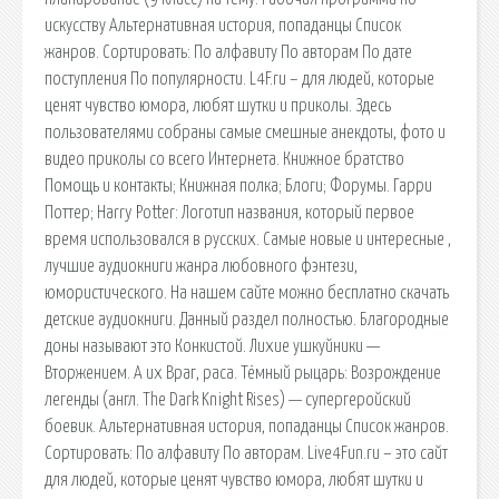
искусству Альтернативная история, попаданцы Список
жанров. Сортировать: По алфавиту По авторам По дате
поступления По популярности. L4F.ru – для людей, которые
ценят чувство юмора, любят шутки и приколы. Здесь
пользователями собраны самые смешные анекдоты, фото и
видео приколы со всего Интернета. Книжное братство
Помощь и контакты; Книжная полка; Блоги; Форумы. Гарри
Поттер; Harry Potter: Логотип названия, который первое
время использовался в русских. Самые новые и интересные ,
лучшие аудиокниги жанра любовного фэнтези,
юмористического. На нашем сайте можно бесплатно скачать
детские аудиокниги. Данный раздел полностью. Благородные
доны называют это Конкистой. Лихие ушкуйники —
Вторжением. А их Враг, раса. Тёмный рыцарь: Возрождение
легенды (англ. The Dark Knight Rises) — супергеройский
боевик. Альтернативная история, попаданцы Список жанров.
Сортировать: По алфавиту По авторам. Live4Fun.ru – это сайт
для людей, которые ценят чувство юмора, любят шутки и