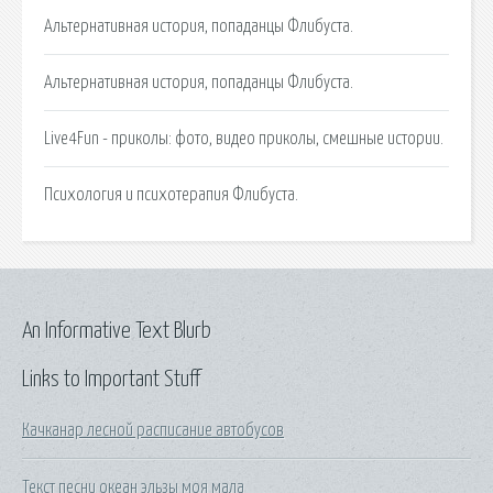
Альтернативная история, попаданцы Флибуста.
Альтернативная история, попаданцы Флибуста.
Live4Fun - приколы: фото, видео приколы, смешные истории.
Психология и психотерапия Флибуста.
An Informative Text Blurb
Links to Important Stuff
Качканар лесной расписание автобусов
Текст песни океан эльзы моя мала