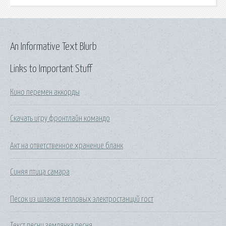
An Informative Text Blurb
Links to Important Stuff
Кино перемен аккорды
Скачать игру фронтлайн командо
Акт на ответственное хранение бланк
Синяя птица самара
Песок из шлаков тепловых электростанций гост
Текст песни землянка песня