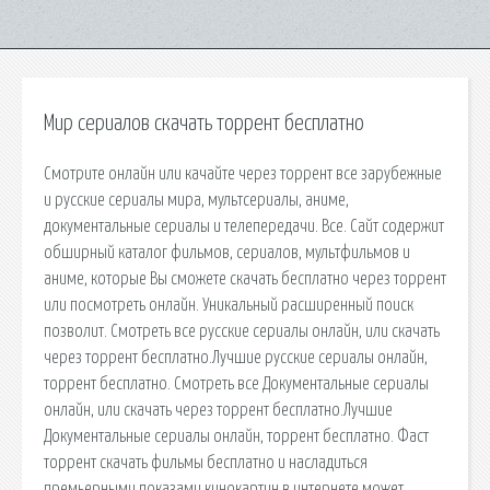
Мир сериалов скачать торрент бесплатно
Смотрите онлайн или качайте через торрент все зарубежные
и русские сериалы мира, мультсериалы, аниме,
документальные сериалы и телепередачи. Все. Сайт содержит
обширный каталог фильмов, сериалов, мультфильмов и
аниме, которые Вы сможете скачать бесплатно через торрент
или посмотреть онлайн. Уникальный расширенный поиск
позволит. Смотреть все русские сериалы онлайн, или скачать
через торрент бесплатно.Лучшие русские сериалы онлайн,
торрент бесплатно. Смотреть все Документальные сериалы
онлайн, или скачать через торрент бесплатно.Лучшие
Документальные сериалы онлайн, торрент бесплатно. Фаст
торрент скачать фильмы бесплатно и насладиться
премьерными показами кинокартин в интернете может