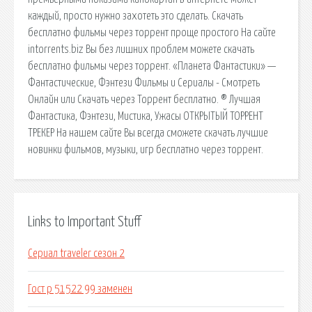
каждый, просто нужно захотеть это сделать. Скачать
бесплатно фильмы через торрент проще простого На сайте
intorrents.biz Вы без лишних проблем можете скачать
бесплатно фильмы через торрент. «Планета Фантастики» —
Фантастические, Фэнтези Фильмы и Сериалы - Смотреть
Онлайн или Скачать через Торрент бесплатно. ® Лучшая
Фантастика, Фэнтези, Мистика, Ужасы ОТКРЫТЫЙ ТОРРЕНТ
ТРЕКЕР На нашем сайте Вы всегда сможете скачать лучшие
новинки фильмов, музыки, игр бесплатно через торрент.
Links to Important Stuff
Сериал traveler сезон 2
Гост р 51522 99 заменен