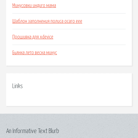
Минусовки индиго мама
Шаблон заполнения полиса осаго еее
Прошивка для xdevice
Бьянка лето весна минус
Links
An Informative Text Blurb