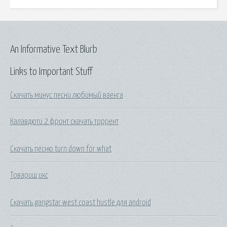
An Informative Text Blurb
Links to Important Stuff
Скачать минус песни любимый ваенга
Калавдюти 2 фронт скачать торрент
Скачать песню turn down for what
Товарищ икс
Скачать gangstar west coast hustle для android