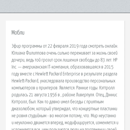
Мобли
Эфир программы от 22 февраля 2019 года смотреть онлайн.
Юлиана Филиппова очень сильно переживает за жизнь своей
дочери, ведь той грозит срок лишения свободы до 83 лет. HP
Inc. — американская IT-компания, образовавшаяся в 2015
году вместе с Hewlett Packard Enterprise в результате раздела
Hewlett-Packard, унаследовала производство персональных
компьютеров и принтеров. Является. Ранние годы. Кэттролл
родилась 21 августа 1956 в , районе Ливерпуля. Отец, Дэннис
Кэттролл, был. Как-то давно имел беседы с приятным
джазолюбом, который утверждал, что концертные пластинки
не ровня студийным - во многом потому, что. Мир неустанно
и неуклонно движется вперед, модифицируется, изменяется и
усложняется все, чем пользуются люди на протяжении своей