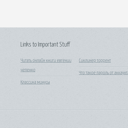
Links to Important Stuff
Читать онлайн книги евгении
Сиклинер торрент
чепенко
Что такое пароль от аккаунт
Классика минусы