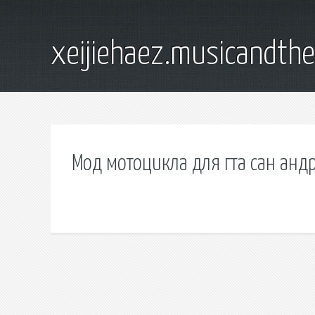
xeijiehaez.musicandth
Мод мотоцикла для гта сан анд