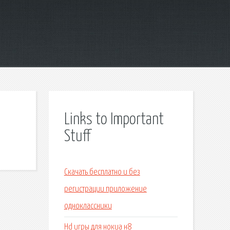
Links to Important
Stuff
Скачать бесплатно и без
регистрации приложение
одноклассники
Hd игры для нокиа н8