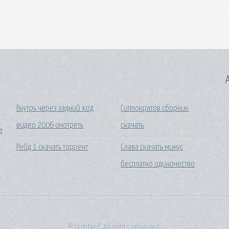
A
Внутрь через задний ход
Гиппократов сборник
видео 2006 смотреть
скачать
а
Рейд 1 скачать торрент
Слава скачать минус
бесплатно одиночество
© Untitled. All rights reserved.