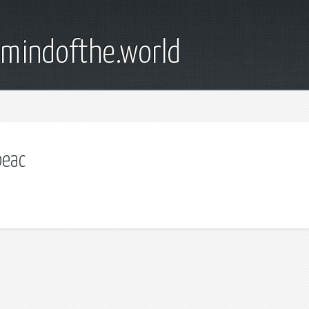
emindofthe.world
реас