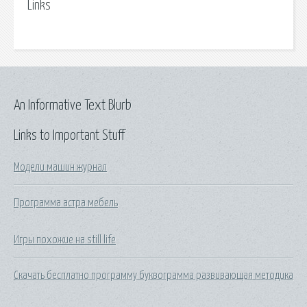
Links
An Informative Text Blurb
Links to Important Stuff
Модели машин журнал
Программа астра мебель
Игры похожие на still life
Скачать бесплатно программу буквограмма развивающая методика