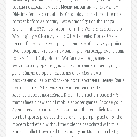
сердца поздравляем вас c Международным женским днем.
Old-time female combatants. Chronological history of female
combat before XX century Two women fight on the Tonga
Island. Print, 1837. Illustration from "The World Encyclopedia of
Wrstling" by A.C.Mandzyak and O.L.Artemenko. Привет! Мы –
Gameloft и мы делаем игры для ваших мобильных устройств.
Очень хорошо, что вы к нам заглянули, мы всегда очень рады
гостям. Call of Duty: Modern Warfare 2 – продолжение
культового шутера с видом от первого лица, повествующее
дальнейшую историю подразделения «Дельта» и
рассказывающее о глобальном противостоянии между. Ваше
имя или e-mail: У Вас уже есть учётная запись? Нет,
зарегистрироваться сейчас. Drop into an action-packed FPS
that defines a new era of mobile shooter games. Choose your
Agent, master your role, and dominate the battlefield Modern
Combat Sports provides the adrenaline-pumping action of the
modern battlefield without the violence associated with true
armed conflict. Download the action game Modern Combat 5