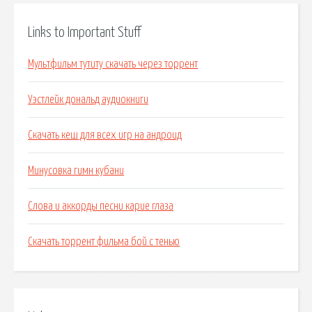
Links to Important Stuff
Мультфильм тутиту скачать через торрент
Уэстлейк дональд аудиокниги
Скачать кеш для всех игр на андроид
Минусовка гимн кубани
Слова и аккорды песни карие глаза
Скачать торрент фильма бой с тенью