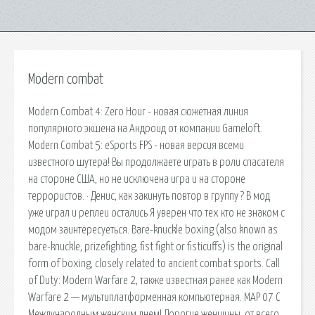
Modern combat
Modern Combat 4: Zero Hour - новая сюжетная линия
популярного экшена на Андроид от компании Gameloft.
Modern Combat 5: eSports FPS - новая версия всеми
известного шутера! Вы продолжаете играть в роли спасателя
на стороне США, но не исключена игра и на стороне
террористов. · Денис, как закинуть повтор в группу ? В мод
уже играл и реплеи остались Я уверен что тех кто не знаком с
модом заинтересуеться. Bare-knuckle boxing (also known as
bare-knuckle, prizefighting, fist fight or fisticuffs) is the original
form of boxing, closely related to ancient combat sports. Call
of Duty: Modern Warfare 2, также известная ранее как Modern
Warfare 2 — мультиплатформенная компьютерная. МАР 07 С
Международным женским днем! Дорогие женщины, от всего