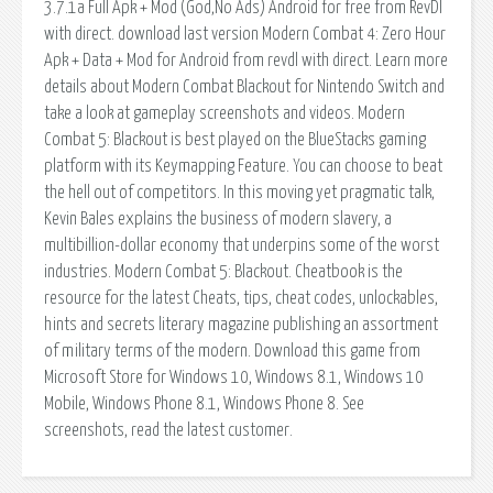
3.7.1a Full Apk + Mod (God,No Ads) Android for free from RevDl
with direct. download last version Modern Combat 4: Zero Hour
Apk + Data + Mod for Android from revdl with direct. Learn more
details about Modern Combat Blackout for Nintendo Switch and
take a look at gameplay screenshots and videos. Modern
Combat 5: Blackout is best played on the BlueStacks gaming
platform with its Keymapping Feature. You can choose to beat
the hell out of competitors. In this moving yet pragmatic talk,
Kevin Bales explains the business of modern slavery, a
multibillion-dollar economy that underpins some of the worst
industries. Modern Combat 5: Blackout. Cheatbook is the
resource for the latest Cheats, tips, cheat codes, unlockables,
hints and secrets literary magazine publishing an assortment
of military terms of the modern. Download this game from
Microsoft Store for Windows 10, Windows 8.1, Windows 10
Mobile, Windows Phone 8.1, Windows Phone 8. See
screenshots, read the latest customer.