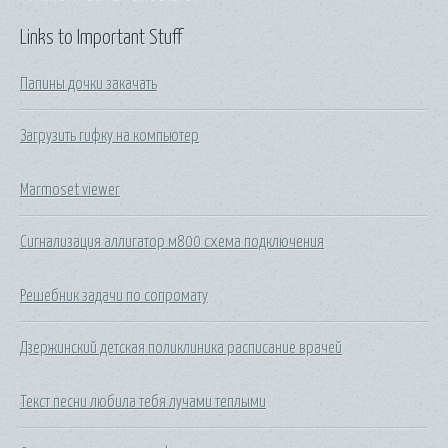
Links to Important Stuff
Папины дочки закачать
Загрузить гифку на компьютер
Marmoset viewer
Сигнализация аллигатор м800 схема подключения
Решебник задачи по сопромату
Дзержинский детская поликлиника расписание врачей
Текст песни любила тебя лучами теплыми