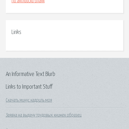
По английски бланк
Links
An Informative Text Blurb
Links to Important Stuff
Скачать минус кадриль моя
Заявка на выдачу трудовых книжек образец