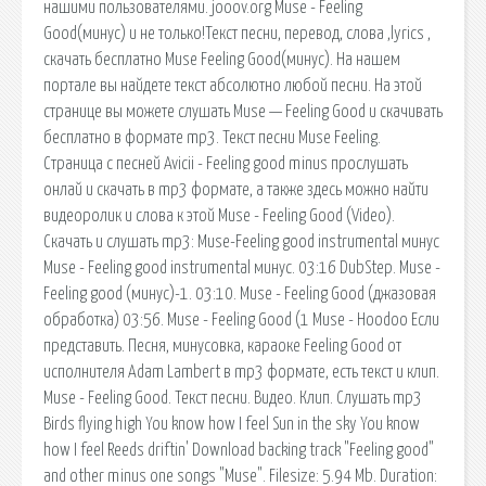
нашими пользователями. jooov.org Muse - Feeling
Good(минус) и не только!Текст песни, перевод, слова ,lyrics ,
скачать бесплатно Muse Feeling Good(минус). На нашем
портале вы найдете текст абсолютно любой песни. На этой
странице вы можете слушать Muse — Feeling Good и скачивать
бесплатно в формате mp3. Текст песни Muse Feeling.
Страница с песней Avicii - Feeling good minus прослушать
онлай и скачать в mp3 формате, а также здесь можно найти
видеоролик и слова к этой Muse - Feeling Good (Video).
Скачать и слушать mp3: Muse-Feeling good instrumental минус
Muse - Feeling good instrumental минус. 03:16 DubStep. Muse -
Feeling good (минус)-1. 03:10. Muse - Feeling Good (джазовая
обработка) 03:56. Muse - Feeling Good (1 Muse - Hoodoo Если
представить. Песня, минусовка, караоке Feeling Good от
исполнителя Adam Lambert в mp3 формате, есть текст и клип.
Muse - Feeling Good. Текст песни. Видео. Клип. Слушать mp3
Birds flying high You know how I feel Sun in the sky You know
how I feel Reeds driftin' Download backing track "Feeling good"
and other minus one songs "Muse". Filesize: 5.94 Mb. Duration: