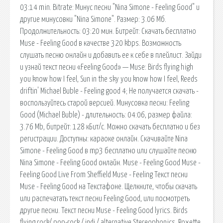
03:14 min. Bitrate: Минус песни "Nina Simone - Feeling Good" и
другие минусовки "Nina Simone". Размер: 3.06 Мб.
Продолжительность: 03:20 мин. Битрейт: Скачать бесплатно
Muse - Feeling Good в качестве 320 kbps. Возможность
слушать песню онлайн и добавить ее к себе в плейлист. Зайди
и узнай текст песни «Feeling Good» — Muse: Birds flying high
you know how I feel, Sun in the sky you know how I feel, Reeds
driftin' Michael Buble - Feeling good 4; Не получается скачать -
воспользуйтесь старой версией. Минусовка песни: Feeling
Good (Michael Buble) - длительность: 04:06, размер файла:
3.76 Mb, битрейт: 128 кБит/с. Можно скачать бесплатно и без
регистрации. Доступны: караоке онлайн. Скачивайте Nina
Simone - Feeling Good в mp3 бесплатно или слушайте песню
Nina Simone - Feeling Good онлайн. Muse - Feeling Good Muse -
Feeling Good Live From Sheffield Muse - Feeling Текст песни
Muse - Feeling Good на Текстафоне. Щелкните, чтобы скачать
или распечатать текст песни Feeling Good, или посмотреть
другие песни. Текст песни Muse - Feeling Good lyrics. Birds
flying rock/ pop-rock / indi / alternative Stereophonics, Roxette,