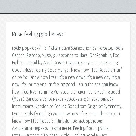
Muse feeling good минус
rock/ pop-rock / indi / alternative Stereophonics, Roxette, Fools
Garden, Placebo, Muse, 30 seconds to Mars, OneRepublic, Foo
Fighters, Dead by April, Ocean. Скачать минус песни «Feeling
Good . Muse Feeling Good минус . know how I feel Reeds driftin'
on by You know how I feel It's a new dawn It's a new day It's a
new life For me And I'm feeling good Fish in the sea You know
how I feel River running Минусовка и текст песни Feeling Good
(Muse). Записать исполнение караоке этой песни онлайн.
Instrumental version of Feeling Good from Origin of Symmetry.
Lyrics: Birds flying high you know how I feel Sun in the sky you
know how I feel Reeds driftin'. Лингво-лаборатория
Амальгама: перевод текста песни Feeling Good группы.
Страница с песней Michael Buble - Feeling Good минус