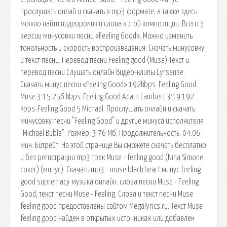
прослушать онлай и скачать в mp3 формате, а также здесь
можно найти видеоролик и слова к этой композиции. Всего 3
версии минусовки песни «Feeling Good». Можно изменить
тональность и скорость воспроизведения. Скачать минусовку
и текст песни. Перевод песни Feeling good (Muse) Текст и
перевод песни Слушать онлайн Видео-клипы Lyrsense.
Скачать минус песни «Feeling Good» 192kbps. Feeling Good
Muse 3:15 256 kbps-Feeling Good Adam Lambert 3:19 192
kbps-Feeling Good 5 Michael. Прослушать онлайн и скачать
минусовку песни "Feeling Good" и другие минуса исполнителя
"Michael Buble". Размер: 3.76 Мб. Продолжительность: 04:06
мин. Битрейт: На этой странице Вы сможете скачать бесплатно
и без регистрации mp3 трек Muse - feeling good (Nina Simone
cover) (минус). Скачать mp3 - muse black heart минус feeling
good supremacy музыка онлайн. слова песни Muse - Feeling
Good, текст песни Muse - Feeling. Слова и текст песни Muse
feeling good предоставлены сайтом Megalyrics.ru. Текст Muse
feeling good найден в открытых источниках или добавлен