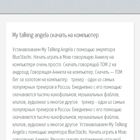
My talking angela скачать на компьютер
Устанавливаем My Talking Angela с помощью эмулятора
BlueStacks. Начать играть в Мою говорящую Анжелу на
компьютере очень просто. Скачать говорящий ТОМ 2 на
андроид; Говорящая Анжела на компьютер; Скачать — ТОМ
бег за золотом на компьютер. · трекер - один из самых
популярных трекеров в России. Ежедневно с его помощью
скачиваются тысячи кинофильмов, музыкальных файлов,
клипов, аудиокниг и многое другое. · трекер - один из самых
популярных трекеров в России. Ежедневно с его помощью
скачиваются тысячи кинофильмов, музыкальных файлов,
клипов, аудиокниг и многое другое. Устанавливаем My Talking
Angela с помощью эмулятора BlueStacks. Начать играть в Мою
говорящую Анжелу. Решили скачать взломанную игру мой