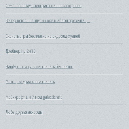
Семенов ветлужская расписание электричек
Вечер встречи выпускников шаблон презентации
Скачать игры бесплатно на андроид хуавей
Драйвер hp 2430
Handy recovery ключ скачать бесплатно
Мотоцикл урал книга скачать
Майнкрафт 1 4 7 мод galacticraft
Любэ друзья аккорды