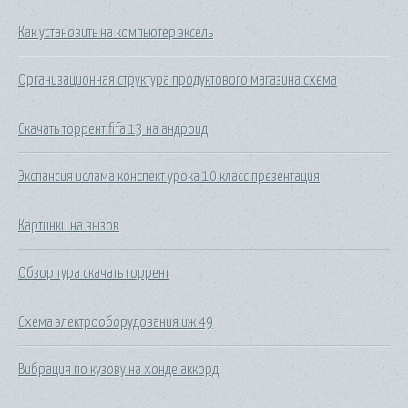
Как установить на компьютер эксель
Организационная структура продуктового магазина схема
Скачать торрент fifa 13 на андроид
Экспансия ислама конспект урока 10 класс презентация
Картинки на вызов
Обзор тура скачать торрент
Схема электрооборудования иж 49
Вибрация по кузову на хонде аккорд