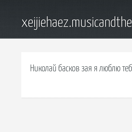
xeijiehaez.musicandth
Николай басков зая я люблю те