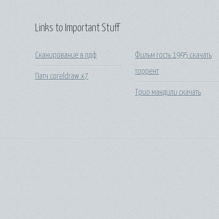
Links to Important Stuff
Сканирование в пдф
Фильм гость 1995 скачать
торрент
Патч coreldraw x7
Трио мандили скачать