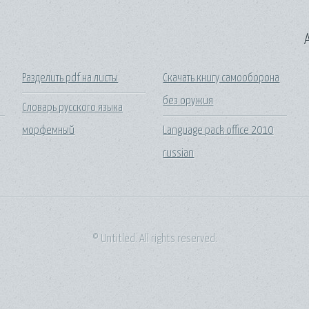
A
Разделить pdf на листы
Скачать книгу самооборона
без оружия
Словарь русского языка
морфемный
Language pack office 2010
russian
© Untitled. All rights reserved.