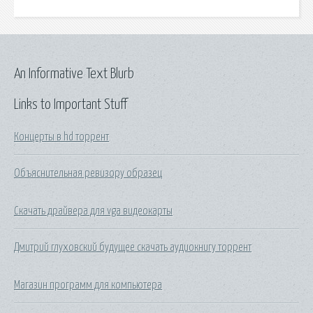
An Informative Text Blurb
Links to Important Stuff
Концерты в hd торрент
Объяснительная ревизору образец
Скачать драйвера для vga видеокарты
Дмитрий глуховский будущее скачать аудиокнигу торрент
Магазин программ для компьютера