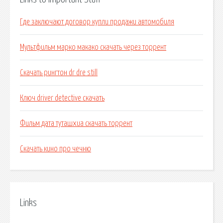
Где заключают договор купли продажи автомобиля
Мультфильм марко макако скачать через торрент
Скачать рингтон dr dre still
Ключ driver detective скачать
Фильм дата туташхиа скачать торрент
Скачать кино про чечню
Links