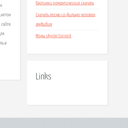
Картинки романтические скачать
ок
Скачать песню из фильма человек
ингтон
амфибия
о сайта
для
Моды skyrim torrent
ть в
Links