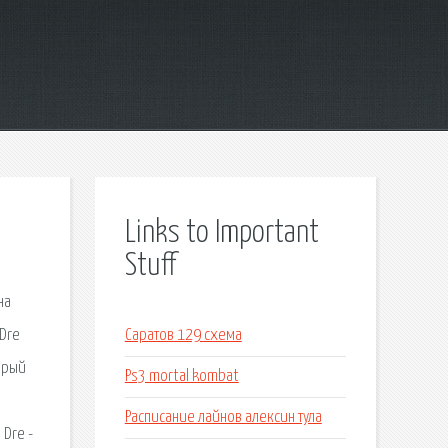
Links to Important
Stuff
на
 Dre
Саратов 129 схема
торый
Ps3 mortal kombat
Расписание лайнов алексин тула
 Dre -