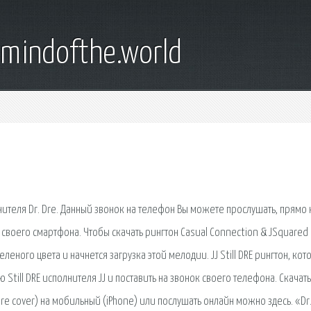
emindofthe.world
лнителя Dr. Dre. Данный звонок на телефон Вы можете прослушать, прямо 
к своего смартфона. Чтобы скачать рингтон Casual Connection & JSquared
еленого цвета и начнется загрузка этой мелодии. JJ Still DRE рингтон, ко
till DRE исполнителя JJ и поставить на звонок своего телефона. Cкачать
ll Dre cover) на мобильный (iPhone) или послушать онлайн можно здесь. «Dr.