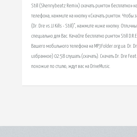
Still (Skennybeatz Remix) скачать рингтон бесплатно» н
телефона, нажмите на кнопку «Скачать рингтон. Чтобы з
(Dr. Dre vs JJ Kills - Still)", нажмите ниже кнопку. Отлич
специально для Вас. Качайте бесплатно рингтон Still D.R.
Вашего мобильного телефона на MP3Folder.org.ua. Dr. Dre
избранное) 02:58 слушать (скачать). Скачать Dr. Dre Feat.
похожие по стилю, ждут вас на DriveMusic.