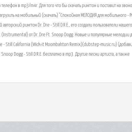
а телефон в mp3/m4r. Для того что бы скачать рингтон и поставит на звон
агрузить на мобильный (скачать) "Спокойная МЕЛОДИЯ для мобильного - Р
ный авторский рингтон Dr. Dre - Still D.R.E., его создали пользователи нашег
E. (Instrumental) от Dr. Dre Ft. Snoop Dogg. Новые и популярные мелодии 
 - Still California (Wick-it Moombahton Remix)(dubstep-music.ru) (добави
 Snoop Dogg - Still D.R.E. бесплатно в mp3. Другие песни артиста, а также