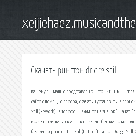
xeijiehaez.musicandth
Скачать рингтон dr dre still
Вашему вниманию представлен рингтон Still D.R.E. испо
сайте с помощью плеера, скачать и установить на звоно
Still (Rework) на телефон, нажмите на значок "Скачать" з
можешь слушать онлайн, или скачать бесплатно мелодию S
бесплатно рингтон JJ – Still (Dr Dre ft. Snoop Dogg - Sti