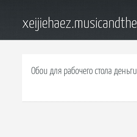
xeijiehaez.musicandth
Обои для рабочего стола деньги