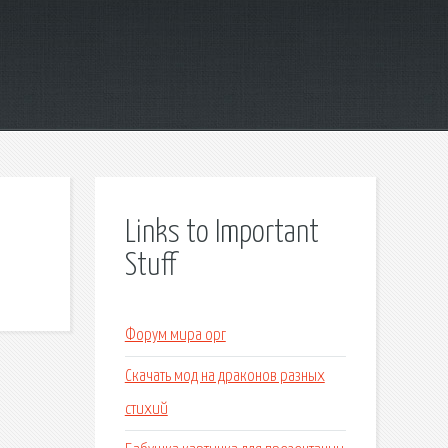
Links to Important
Stuff
Форум мира орг
Скачать мод на драконов разных
стихий