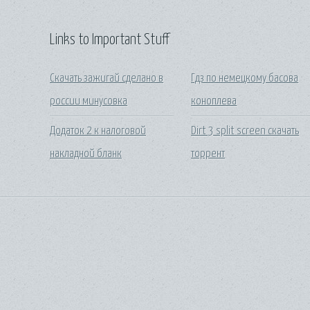
Links to Important Stuff
Скачать зажигай сделано в
Гдз по немецкому басова
россии минусовка
коноплева
Додаток 2 к налоговой
Dirt 3 split screen скачать
накладной бланк
торрент