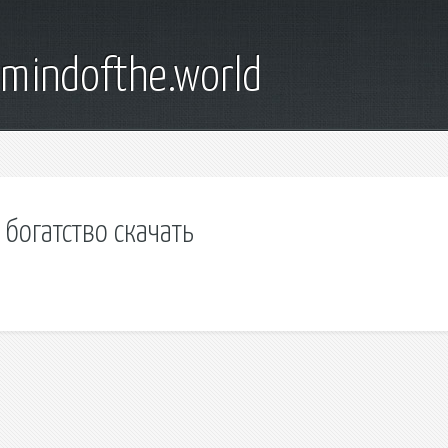
emindofthe.world
 богатство скачать