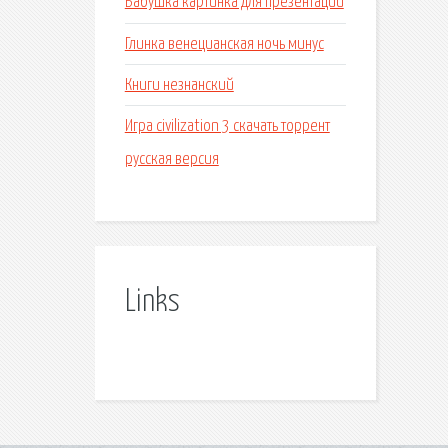
Бабушка картинка для презентации
Глинка венецианская ночь минус
Книги незнанский
Игра civilization 3 скачать торрент
русская версия
Links