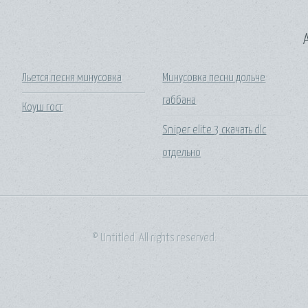
A
Льется песня минусовка
Минусовка песни дольче
габбана
Коуш гост
Sniper elite 3 скачать dlc
отдельно
© Untitled. All rights reserved.