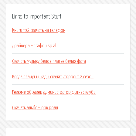
Links to Important Stuff
Книги fb2 скачать на телефон
Драйвера мегафон sp al
Скачать музыку белое платье белая фата
Когда плачут цикады скачать торрент 2 сезон
Резюме образец администратор фитнес клуба
Скачать альбом рок ролл