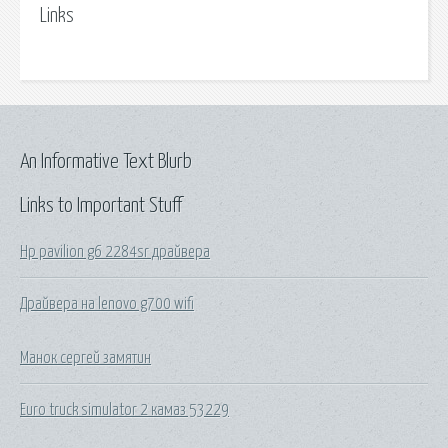
Links
An Informative Text Blurb
Links to Important Stuff
Hp pavilion g6 2284sr драйвера
Драйвера на lenovo g700 wifi
Манок сергей замятин
Euro truck simulator 2 камаз 53229