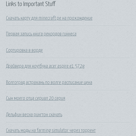
Links to Important Stuff
Скачать карту для minecraft pe на прохождение
Первая запись книга рекордов гиннеса
Сортировка в ворде
Драйвера для ноутбука acer aspire e1 572g
Волгоград астрахань по волге расписание цена
Сын моего отца сериал 20 серия
Дельфин весна рингтон скачать
Скачать моды на farming simulator через торрент