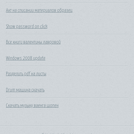
Акт на списании материалов образец
Show password on click
Все книги валентины лавровой
Windows 2008 update
Разделить pdf на листы
Drum машина скачать
Скачать музыку ваенга шопен