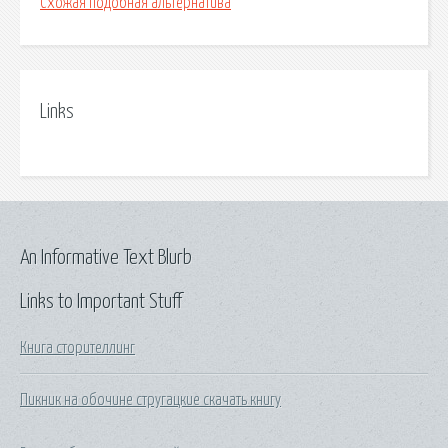
Схожая подобная альтернатива
Links
An Informative Text Blurb
Links to Important Stuff
Книга сторителлинг
Пикник на обочине стругацкие скачать книгу