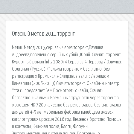
Опасный метод 2011 торрент
Метки: Метод 2015,сериалы через торрент,Паулина
Андреева,поведение серийных убийц,Юрий. Скачать торрент:
Курортный роман hdtv 1080i 4 Серии из 4 Перевод / Озвучка:
Оригинал / Русский. Фильмы торрентом бесплатно, без
регистрации » Криминал » Следствие вели. с Леонидом
Каневским (2006-2019) Скачать торрент. Онлайн-кинотеатр
Ytra.ru предлагает Вам Посмотреть онлайн, Скачать
бесплатно » Фильм » Временные трудности через торрент в
хорошем HD 720p качестве без регистрации, без смс. сказки
для детей 4-5 лет мебельная фабрика тылибцева ижевск
каталог турция ироссия 2016 год. Книжное братство Помощь
и контакты; Книжная полка; Блоги; Форумы.
Экспериментальная система поиска. Программно-